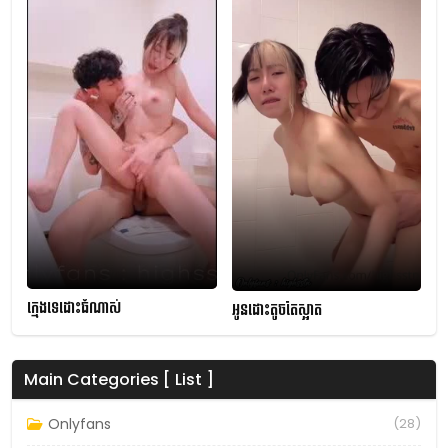
ក្មេងទេដោះធំណាស់
អូនដោះតូចតែស្អាត
Main Categories [ List ]
Onlyfans
(28)