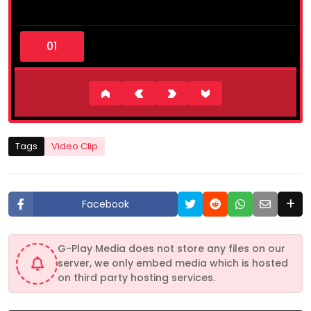
0
s
e
c
o
n
d
s
o
f
1
Tags
Video Clip
m
i
n
u
t
Facebook
e
,
2
0
G-Play Media does not store any files on our
s
server, we only embed media which is hosted
e
c
on third party hosting services.
o
n
d