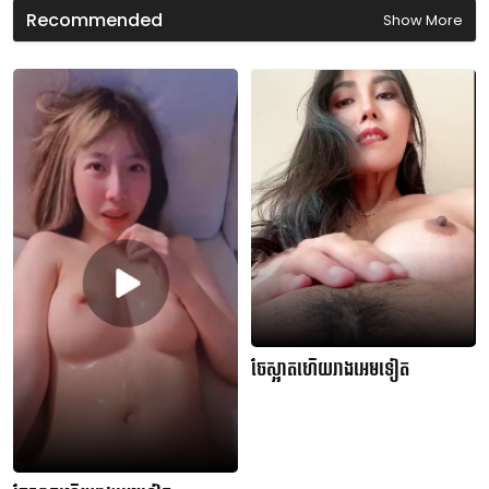
s
Recommended
Show More
ចែស្អាតហើយរាងអេមទៀត