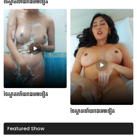
ចែស្អាតហើយរាងអេមទៀត
ចែស្អាតហើយរាងអេមទៀត
ចែស្អាតហើយរាងអេមទៀត
Featured Show