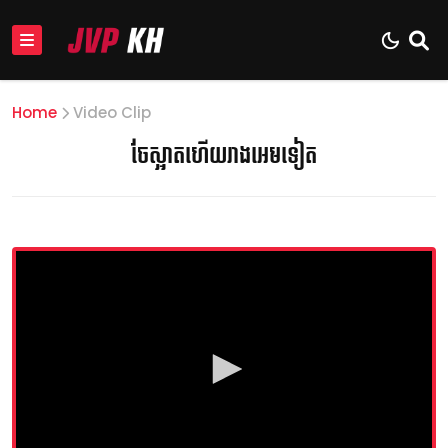
Home
Video Clip
ចែស្អាតហើយរាងអេមទៀត