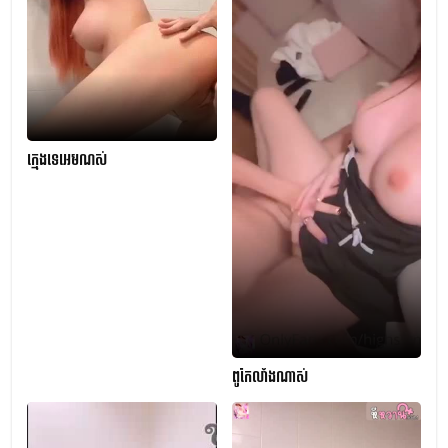
ក្មេងទេអេមណស់
ពូកែលាំងណាស់