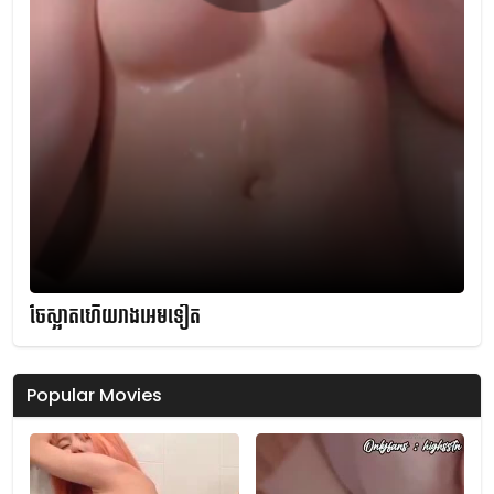
ចែស្អាតហើយរាងអេមទៀត
Popular Movies