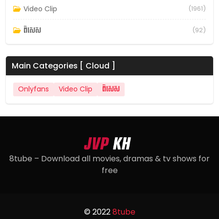
Video Clip
(1961)
ពិសេស
(92)
Main Categories [ Cloud ]
Onlyfans
Video Clip
ពិសេស
8tube – Download all movies, dramas & tv shows for
free
© 2022
8tube