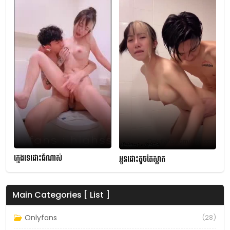
ក្មេងទេដោះធំណាស់
អូនដោះតូចតែស្អាត
Main Categories [ List ]
Onlyfans
(28)