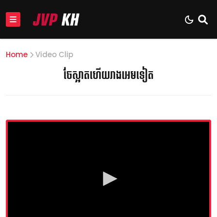
Home
Video Clip
ចែស្អាតហើយរាងអេមទៀត