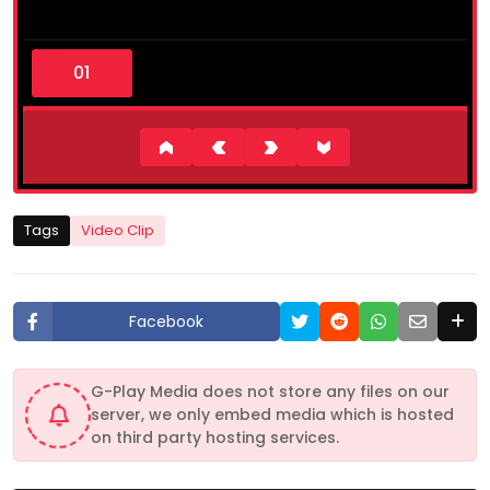
0
s
e
c
o
n
d
s
o
f
2
Tags
Video Clip
m
i
n
u
t
Facebook
e
s
,
2
G-Play Media does not store any files on our
0
server, we only embed media which is hosted
s
e
on third party hosting services.
c
o
n