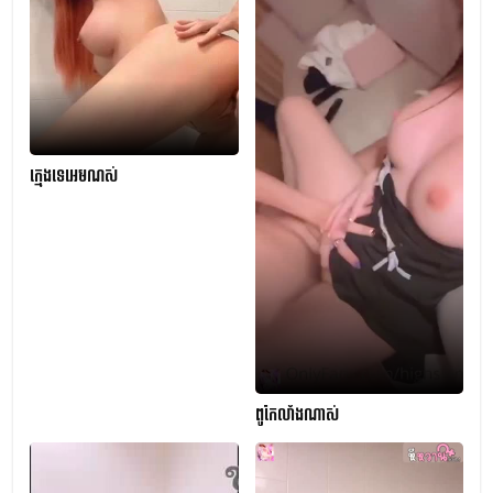
ក្មេងទេអេមណស់
ពូកែលាំងណាស់