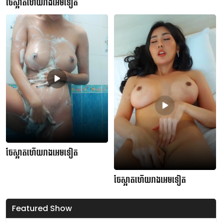
ចែស្អាតហើយរាងអេមទៀត
ចែស្អាតហើយរាងអេមទៀត
ចែស្អាតហើយរាងអេមទៀត
Featured Show