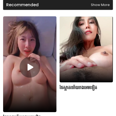
d
Recommended
Show More
s
ចែស្អាតហើយរាងអេមទៀត