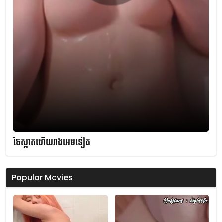
ចែស្អាតហើយរាងអេមទៀត
Popular Movies