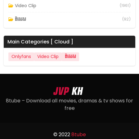
Video Clip
(1961)
ពិសេស
(92)
Main Categories [ Cloud ]
Onlyfans
Video Clip
ពិសេស
8tube – Download all movies, dramas & tv shows for
free
© 2022
8tube