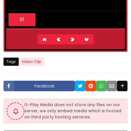
0
s
e
c
o
n
d
s
o
f
1
Tags
Video Clip
7
s
e
c
o
Facebook
n
d
s
G-Play Media does not store any files on our
server, we only embed media which is hosted
on third party hosting services.