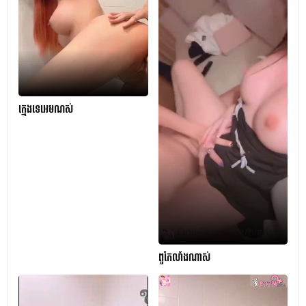
ក្មេងទេអេមណស់
ពូកែលាំងណាស់