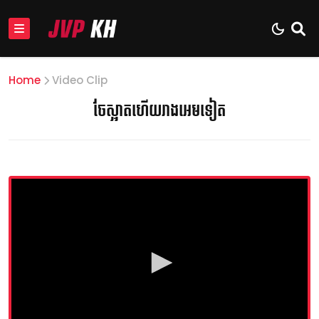
Home
Video Clip
ចែស្អាតហើយរាងអេមទៀត