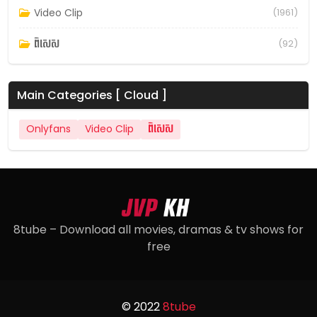
Video Clip
(1961)
ពិសេស
(92)
Main Categories [ Cloud ]
Onlyfans
Video Clip
ពិសេស
8tube – Download all movies, dramas & tv shows for
free
© 2022
8tube