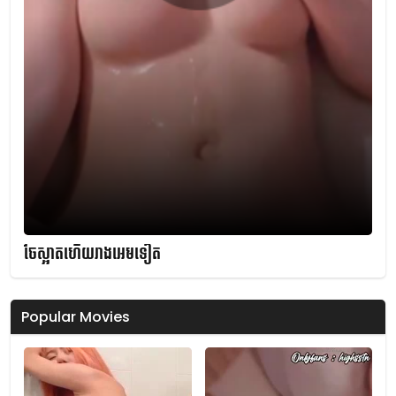
ចែស្អាតហើយរាងអេមទៀត
Popular Movies