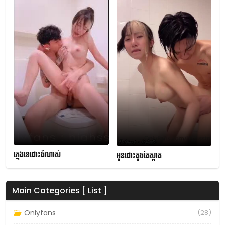
ក្មេងទេដោះធំណាស់
អូនដោះតូចតែស្អាត
Main Categories [ List ]
Onlyfans
(28)