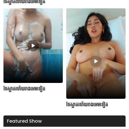
ចែស្អាតហើយរាងអេមទៀត
ចែស្អាតហើយរាងអេមទៀត
ចែស្អាតហើយរាងអេមទៀត
Featured Show