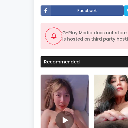
u
t
Facebook
e
s
,
3
1
G-Play Media does not store 
s
e
is hosted on third party hosti
c
o
n
d
s
Recommended
V
o
l
u
m
e
9
0
%