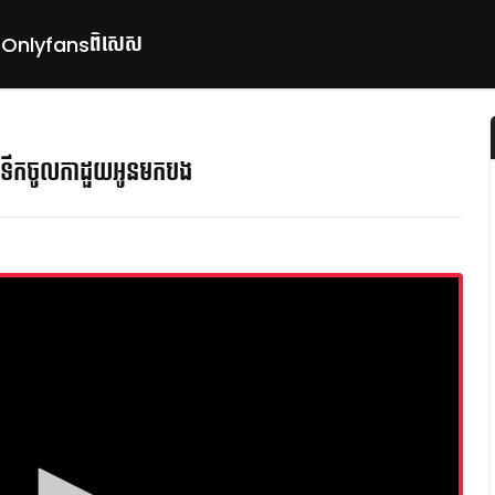
ពិសេស
p
Onlyfans
ទឹកចូលកាដួយអូនមកបង