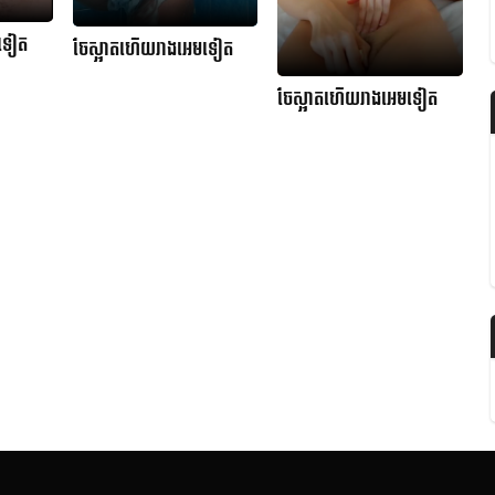
មទៀត
ចែស្អាតហើយរាងអេមទៀត
ចែស្អាតហើយរាងអេមទៀត