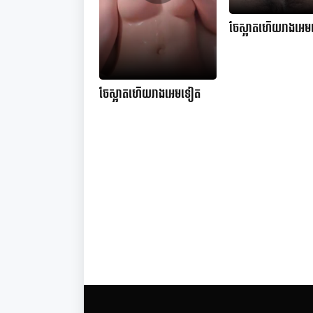
ចែស្អាតហើយរាងអេ
ចែស្អាតហើយរាងអេមទៀត