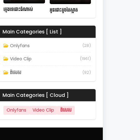
ក្មេងទេដោះធំណាស់
អូនដោះតូចតែស្អាត
Main Categories [ List ]
Onlyfans
(28)
Video Clip
(1961)
ពិសេស
(92)
Main Categories [ Cloud ]
Onlyfans
Video Clip
ពិសេស