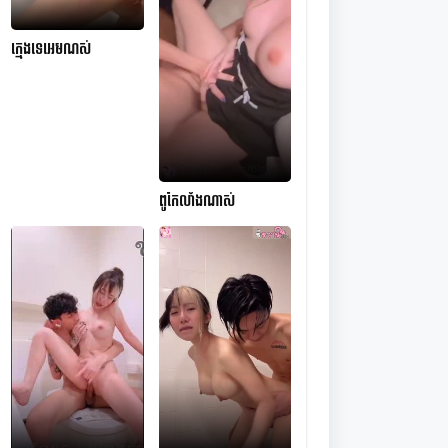
ក្មេងទេអេមណស់
ពូកែលាំងណាស់