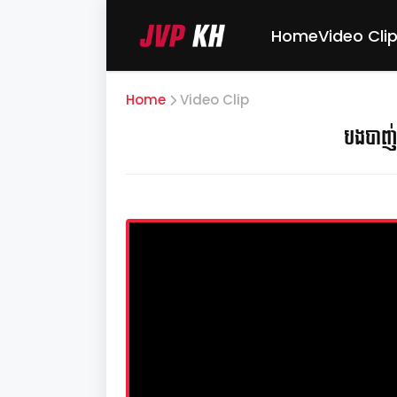
Home
Video Cli
Home
Video Clip
បងបាញ់