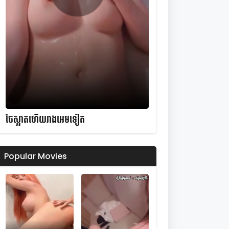
ចែស្អាតហើយរាងអេមទៀត
Popular Movies