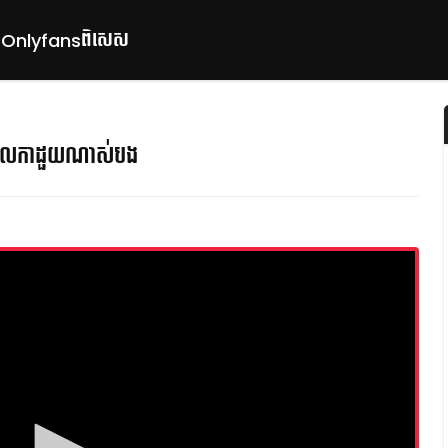
ពិសេស
p
Onlyfans
រួលកាដួយណាស់បង