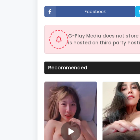
t
e
Facebook
,
3
0
s
e
G-Play Media does not store 
c
o
is hosted on third party hosti
n
d
s
V
o
Recommended
l
u
m
e
9
0
%