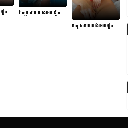
មទៀត
ចែស្អាតហើយរាងអេមទៀត
ចែស្អាតហើយរាងអេមទៀត