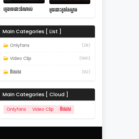
ក្មេងទេដោះធំណាស់
អូនដោះតូចតែស្អាត
Main Categories [ List ]
Onlyfans
(28)
Video Clip
(1961)
ពិសេស
(92)
Main Categories [ Cloud ]
Onlyfans
Video Clip
ពិសេស