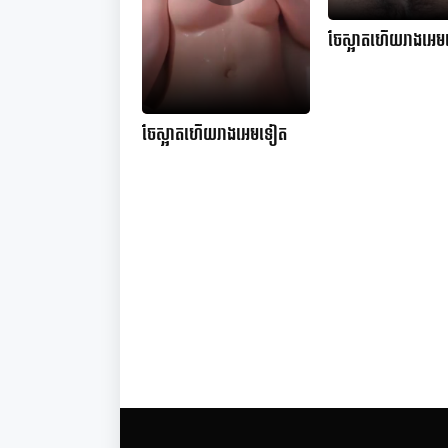
ចែស្អាតហើយរាងអេ
ចែស្អាតហើយរាងអេមទៀត