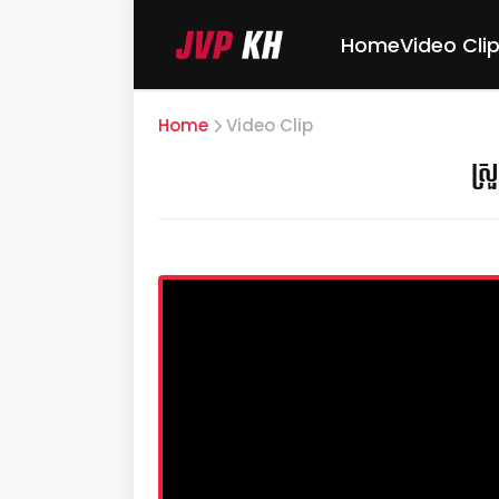
Home
Video Cli
Home
Video Clip
ស្