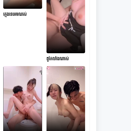
ក្មេងទេអេមណស់
ពូកែលាំងណាស់