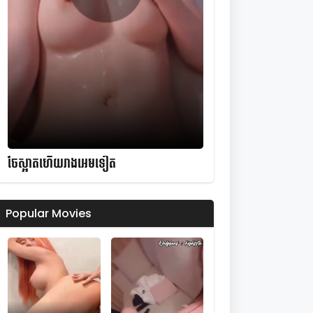
ចែស្អាតហើយរាងអេមទៀត
Popular Movies