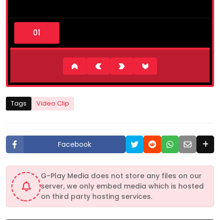
0
s
e
c
o
n
d
s
o
f
1
Tags
Video Clip
0
m
i
n
u
Facebook
t
e
s
,
G-Play Media does not store any files on our
5
server, we only embed media which is hosted
1
s
on third party hosting services.
e
c
o