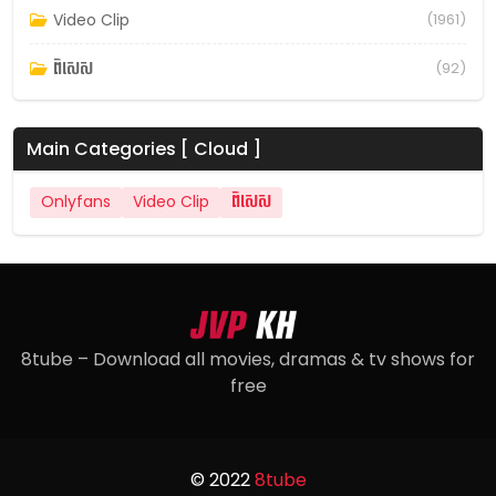
Video Clip
(1961)
ពិសេស
(92)
Main Categories [ Cloud ]
Onlyfans
Video Clip
ពិសេស
8tube – Download all movies, dramas & tv shows for
free
© 2022
8tube