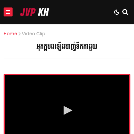
Home
Video Clip
អុកក្ដបងឡើងបាញ់ទឹកកាដួយ