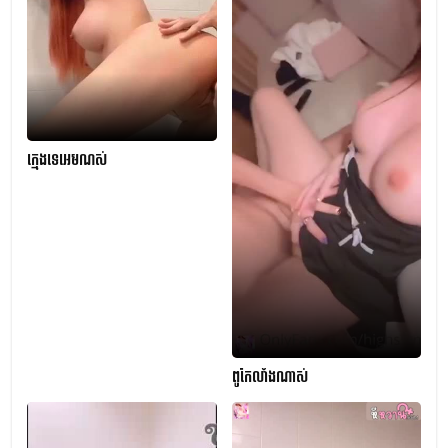
ក្មេងទេអេមណស់
ពូកែលាំងណាស់