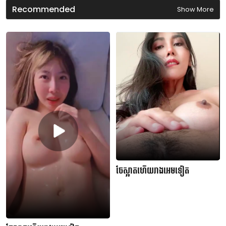
n
Recommended
Show More
d
s
ចែស្អាតហើយរាងអេមទៀត