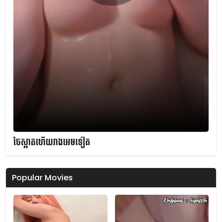
ចែស្អាតហើយរាងអេមទៀត
Popular Movies