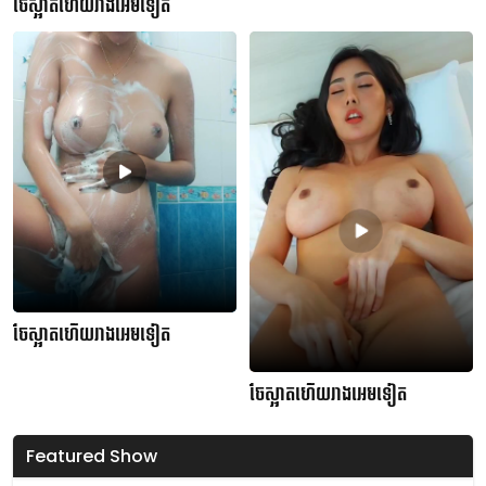
ចែស្អាតហើយរាងអេមទៀត
ចែស្អាតហើយរាងអេមទៀត
ចែស្អាតហើយរាងអេមទៀត
Featured Show