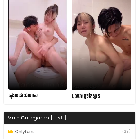
ក្មេងទេដោះធំណាស់
អូនដោះតូចតែស្អាត
Main Categories [ List ]
Onlyfans
(28)