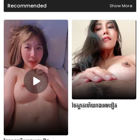
s
Recommended
Show More
ចែស្អាតហើយរាងអេមទៀត