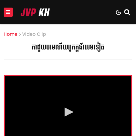
Home
Video Clip
កាដួយអេមហើយអូកក្ដជ័រអេមទៀត