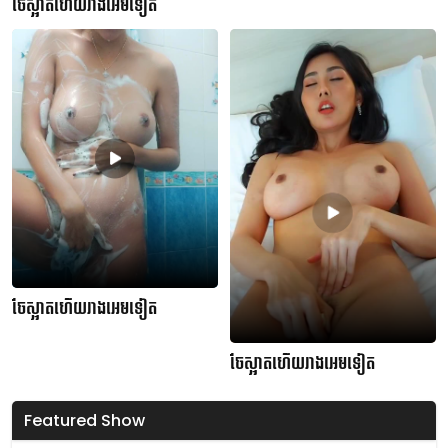
ចែស្អាតហើយរាងអេមទៀត
ចែស្អាតហើយរាងអេមទៀត
ចែស្អាតហើយរាងអេមទៀត
Featured Show