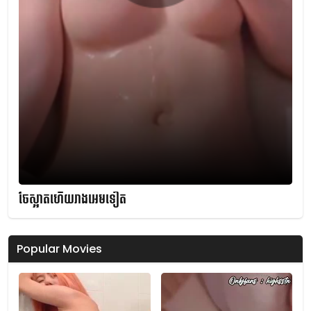
ចែស្អាតហើយរាងអេមទៀត
Popular Movies