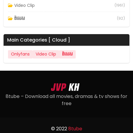
Video Clip
(1961)
ពិសេស
(92)
Main Categories [ Cloud ]
Onlyfans
Video Clip
ពិសេស
8tube – Download all movies, dramas & tv shows for
free
© 2022
8tube