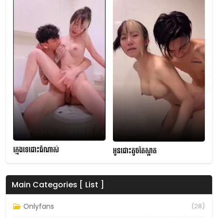
ក្មេងទេដោះធំណាស់
អូនដោះតូចតែស្អាត
Main Categories [ List ]
Onlyfans
(28)