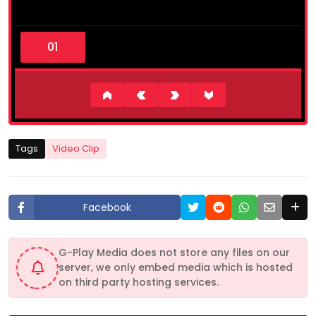
0
s
e
c
o
n
d
s
o
f
5
Tags
Video Clip
m
i
n
u
t
Facebook
e
s
,
5
G-Play Media does not store any files on our
s
server, we only embed media which is hosted
e
c
on third party hosting services.
o
n
d