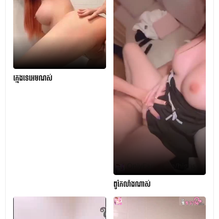
ក្មេងទេអេមណស់
ពូកែលាំងណាស់