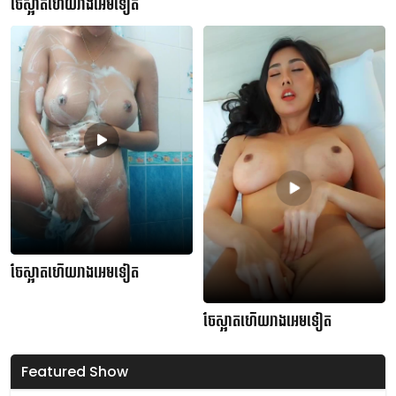
ចែស្អាតហើយរាងអេមទៀត
ចែស្អាតហើយរាងអេមទៀត
ចែស្អាតហើយរាងអេមទៀត
Featured Show