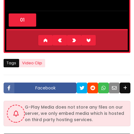
0
s
e
c
o
n
d
s
o
f
4
Tags
Video Clip
m
i
n
u
t
Facebook
e
s
,
3
G-Play Media does not store any files on our
7
server, we only embed media which is hosted
s
e
on third party hosting services.
c
o
n