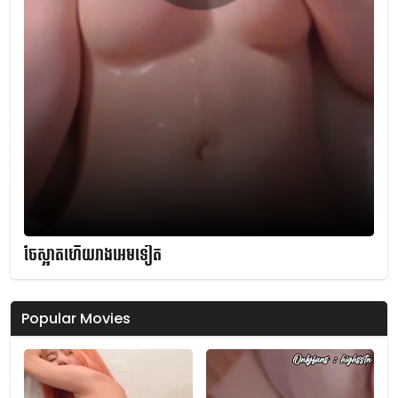
ចែស្អាតហើយរាងអេមទៀត
Popular Movies