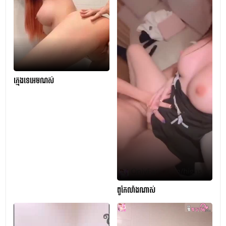
ក្មេងទេអេមណស់
ពូកែលាំងណាស់