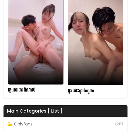
ក្មេងទេដោះធំណាស់
អូនដោះតូចតែស្អាត
Main Categories [ List ]
Onlyfans
(28)