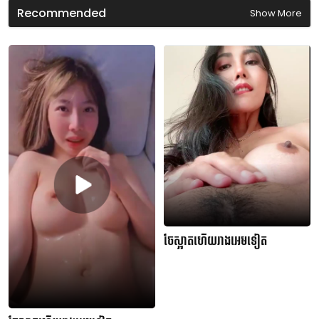
d
Recommended
Show More
s
ចែស្អាតហើយរាងអេមទៀត