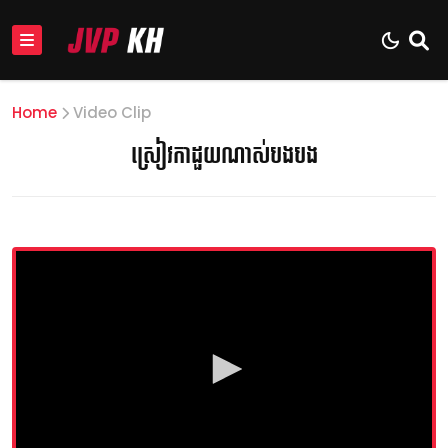
Home
Video Clip
ស្រៀវកាដួយណាស់បងបង