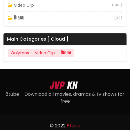
Video Clip
(1961)
ពិសេស
(92)
Main Categories [ Cloud ]
Onlyfans
Video Clip
ពិសេស
8tube – Download all movies, dramas & tv shows for
free
© 2022
8tube