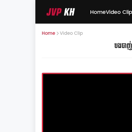
Home
Video Cli
Home
Video Clip
បងបាញ់