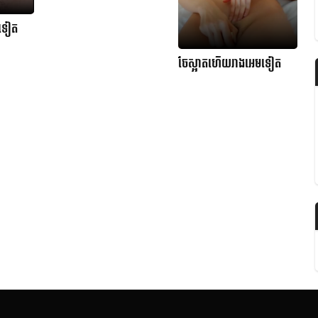
មទៀត
ចែស្អាតហើយរាងអេមទៀត