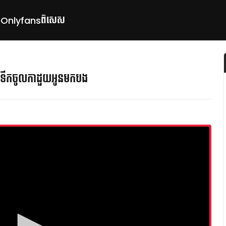
ពិសេស
p
Onlyfans
ទឹកចូលកាដួយអូនមកបង