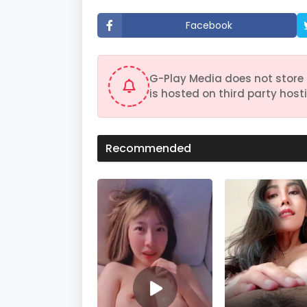
t
e
Facebook
s
,
4
6
s
G-Play Media does not store 
e
c
is hosted on third party hosti
o
n
d
s
V
Recommended
o
l
u
m
e
9
0
%