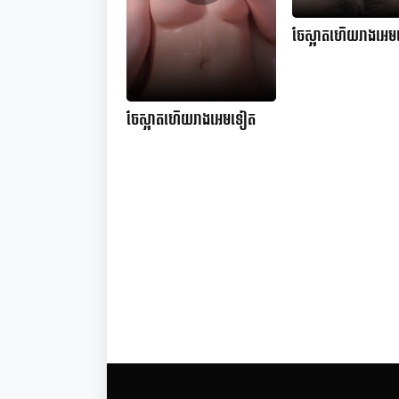
ចែស្អាតហើយរាងអេ
ចែស្អាតហើយរាងអេមទៀត