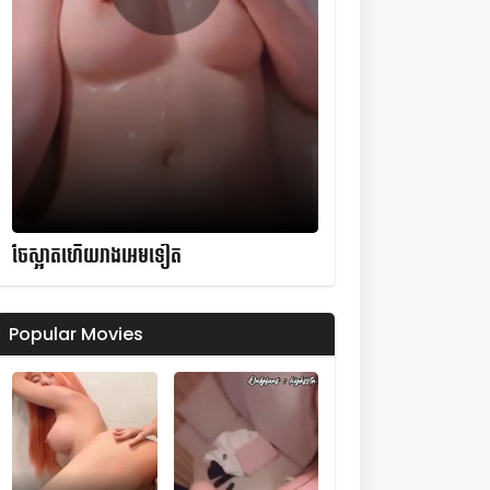
ចែស្អាតហើយរាងអេមទៀត
Popular Movies