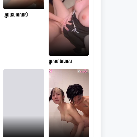
ក្មេងទេអេមណស់
ពូកែលាំងណាស់