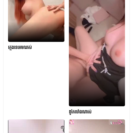
ក្មេងទេអេមណស់
ពូកែលាំងណាស់