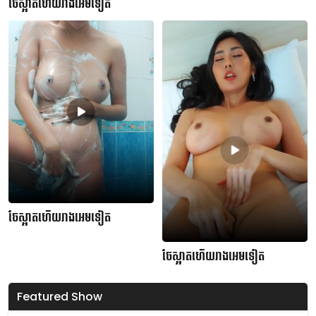
ចែស្អាតហើយរាងអេមទៀត
ចែស្អាតហើយរាងអេមទៀត
ចែស្អាតហើយរាងអេមទៀត
Featured Show