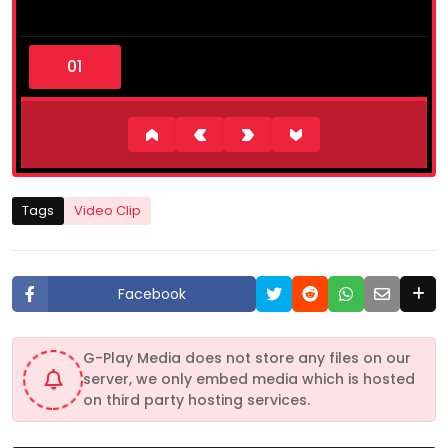
0
s
e
c
o
n
d
s
o
f
7
Tags
Video Clip
m
i
n
u
t
Facebook
e
s
,
4
G-Play Media does not store any files on our
1
server, we only embed media which is hosted
s
e
on third party hosting services.
c
o
n