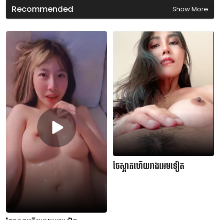
d
Recommended
Show More
s
ចែស្អាតហើយរាងអេមទៀត