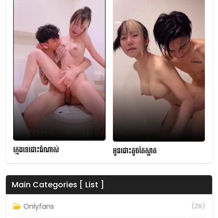
ក្មេងទេដោះធំណាស់
អូនដោះតូចតែស្អាត
Main Categories [ List ]
Onlyfans
(28)