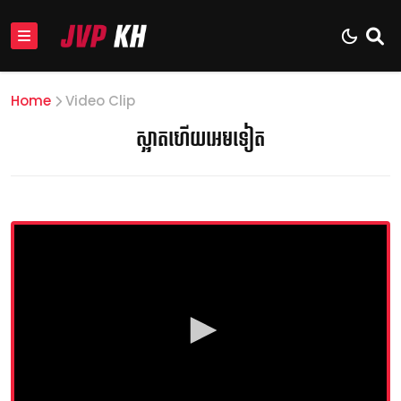
Home
Video Clip
ស្អាតហើយអេមទៀត