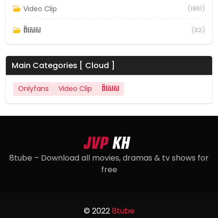
Video Clip
(1961)
ពិសេស
(92)
Main Categories [ Cloud ]
Onlyfans
Video Clip
ពិសេស
8tube – Download all movies, dramas & tv shows for
free
© 2022
8tube