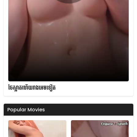
ចែស្អាតហើយរាងអេមទៀត
Popular Movies