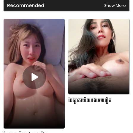
d
Recommended
Show More
s
ចែស្អាតហើយរាងអេមទៀត