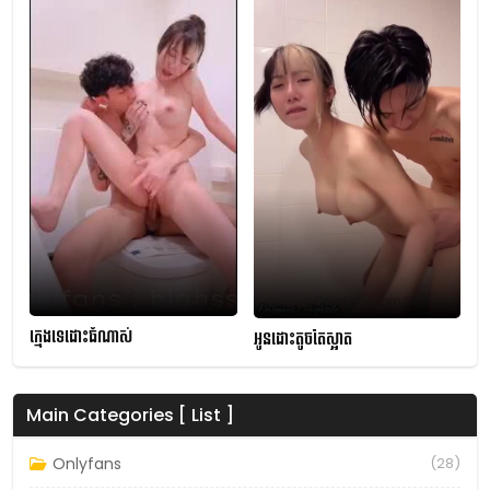
ក្មេងទេដោះធំណាស់
អូនដោះតូចតែស្អាត
Main Categories [ List ]
Onlyfans
(28)