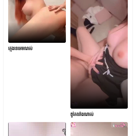
ក្មេងទេអេមណស់
ពូកែលាំងណាស់