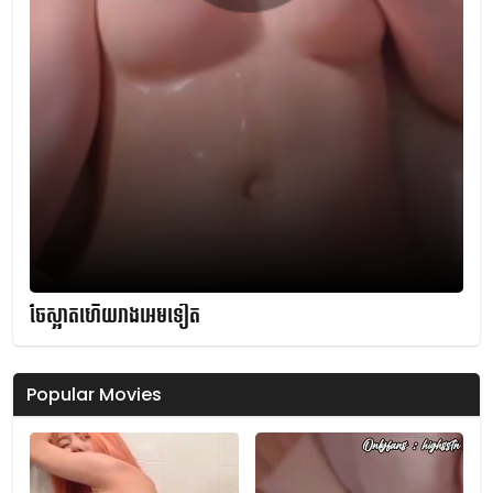
ចែស្អាតហើយរាងអេមទៀត
Popular Movies