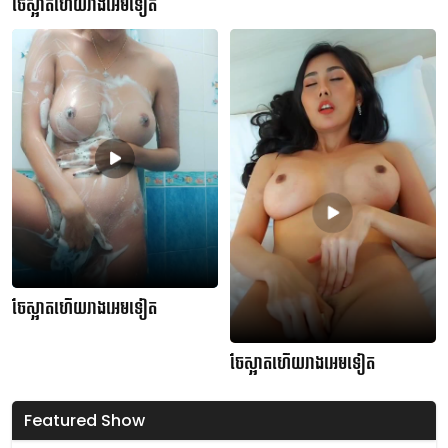
ចែស្អាតហើយរាងអេមទៀត
ចែស្អាតហើយរាងអេមទៀត
ចែស្អាតហើយរាងអេមទៀត
Featured Show