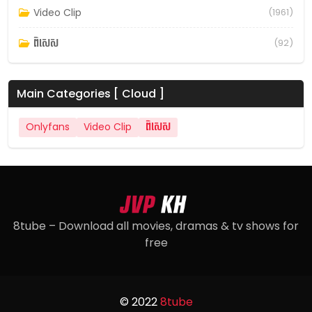
Video Clip
(1961)
ពិសេស
(92)
Main Categories [ Cloud ]
Onlyfans
Video Clip
ពិសេស
8tube – Download all movies, dramas & tv shows for
free
© 2022
8tube