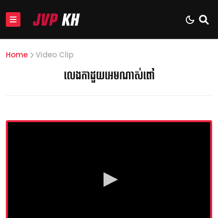
Home
Video Clip
លេងកាដួយអេមណាស់ពៅ