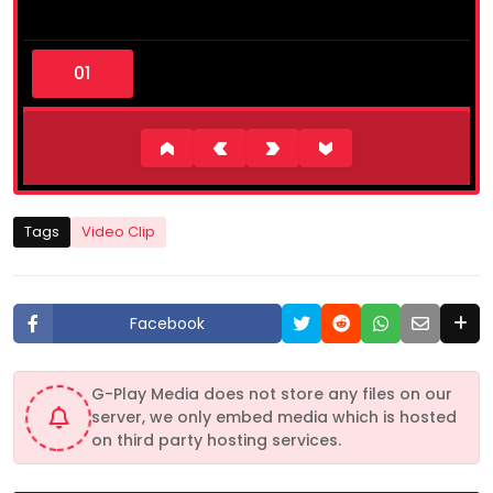
0
s
e
c
o
n
d
s
o
f
4
Tags
Video Clip
m
i
n
u
t
Facebook
e
s
,
3
G-Play Media does not store any files on our
7
server, we only embed media which is hosted
s
e
on third party hosting services.
c
o
n