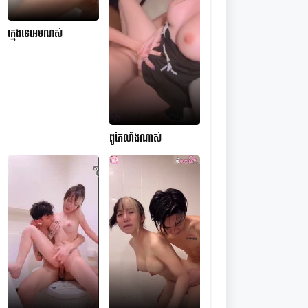
ក្មេងទេអេមណស់
ពូកែលាំងណាស់