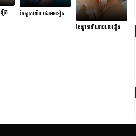
មទៀត
ចែស្អាតហើយរាងអេមទៀត
ចែស្អាតហើយរាងអេមទៀត