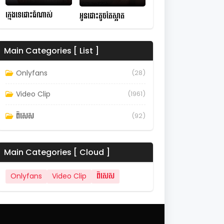
ក្មេងទេដោះធំណាស់
អូនដោះតូចតែស្អាត
Main Categories [ List ]
Onlyfans
(28)
Video Clip
(1961)
ពិសេស
(92)
Main Categories [ Cloud ]
Onlyfans
Video Clip
ពិសេស