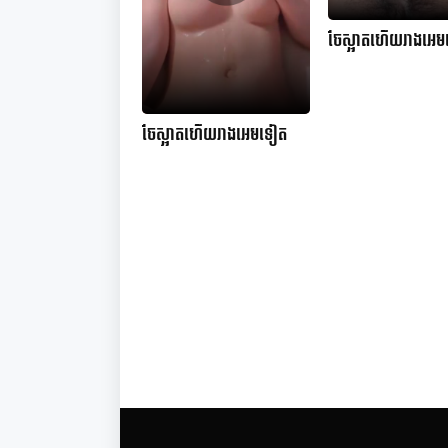
ចែស្អាតហើយរាងអេ
ចែស្អាតហើយរាងអេមទៀត