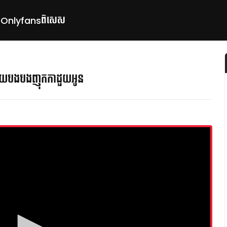
ពិសេស
p
Onlyfans
យបងបងញុកកាដួយអូន