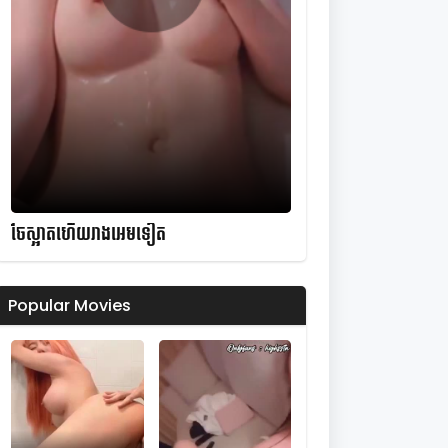
ចែស្អាតហើយរាងអេមទៀត
Popular Movies