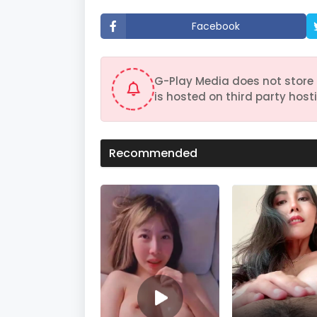
t
e
Facebook
s
,
4
0
s
G-Play Media does not store 
e
c
is hosted on third party hosti
o
n
d
s
V
Recommended
o
l
u
m
e
9
0
%