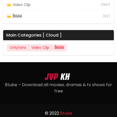
Video Clip
(1961)
ពិសេស
(92)
Main Categories [ Cloud ]
Onlyfans
Video Clip
ពិសេស
8tube – Download all movies, dramas & tv shows for
free
© 2022
8tube