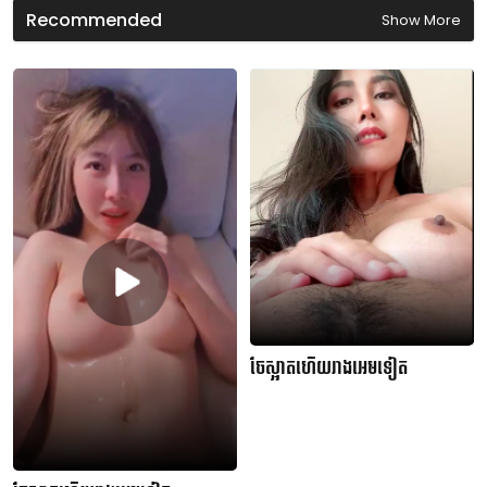
s
Recommended
Show More
ចែស្អាតហើយរាងអេមទៀត