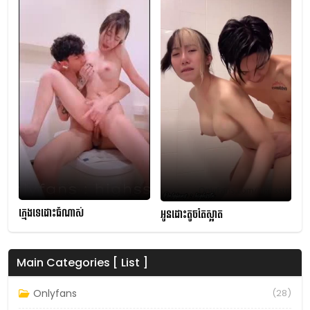
ក្មេងទេដោះធំណាស់
អូនដោះតូចតែស្អាត
Main Categories [ List ]
Onlyfans
(28)