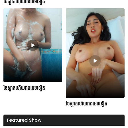
ចែស្អាតហើយរាងអេមទៀត
ចែស្អាតហើយរាងអេមទៀត
ចែស្អាតហើយរាងអេមទៀត
Featured Show