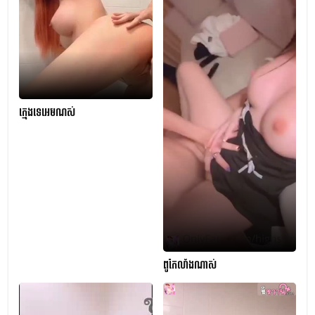
ក្មេងទេអេមណស់
ពូកែលាំងណាស់