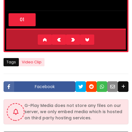
0
s
e
c
o
n
d
s
o
f
4
Tags
Video Clip
m
i
n
u
t
Facebook
e
s
,
7
G-Play Media does not store any files on our
s
server, we only embed media which is hosted
e
c
on third party hosting services.
o
n
d