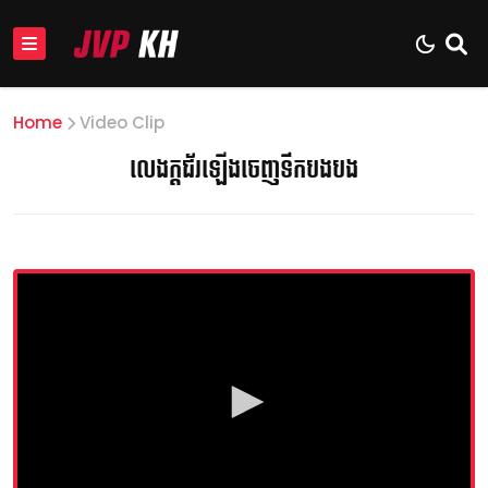
Home
Video Clip
លេងក្ដជ័រឡើងចេញទឹកបងបង