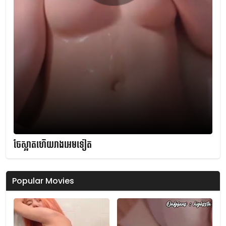
ចែស្អាតហើយរាងអេមទៀត
Popular Movies