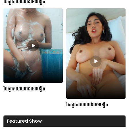
ចែស្អាតហើយរាងអេមទៀត
ចែស្អាតហើយរាងអេមទៀត
ចែស្អាតហើយរាងអេមទៀត
Featured Show