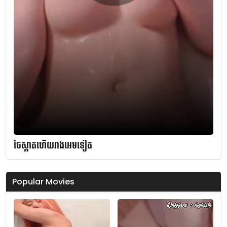
ចែស្អាតហើយរាងអេមទៀត
Popular Movies