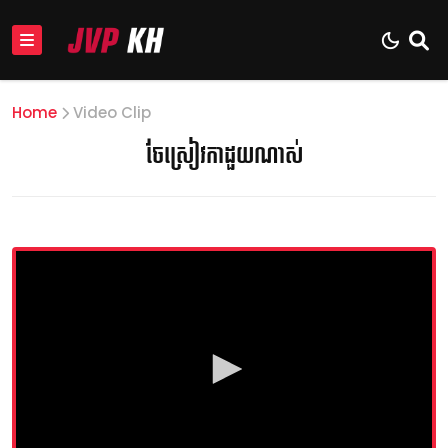
Home
Video Clip
ចែស្រៀវកាដួយណាស់