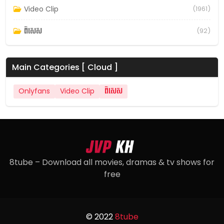
Video Clip
(1961)
ពិសេស
(92)
Main Categories [ Cloud ]
Onlyfans
Video Clip
ពិសេស
8tube – Download all movies, dramas & tv shows for
free
© 2022
8tube