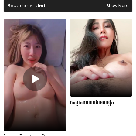
s
Recommended
Show More
ចែស្អាតហើយរាងអេមទៀត