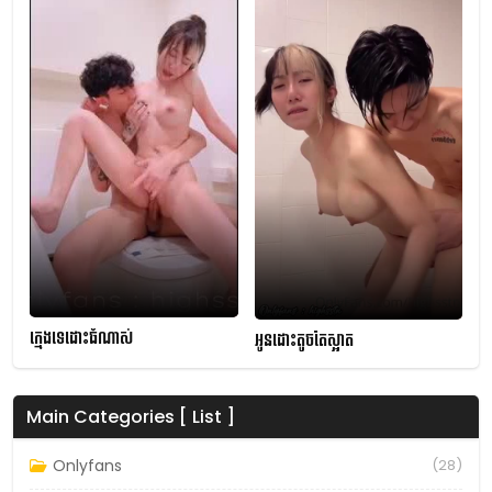
ក្មេងទេដោះធំណាស់
អូនដោះតូចតែស្អាត
Main Categories [ List ]
Onlyfans
(28)