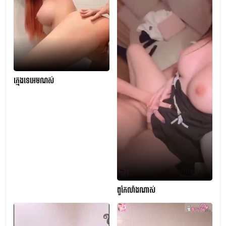
ក្មេងទេអេមណស់
ពូកែលាំងណាស់