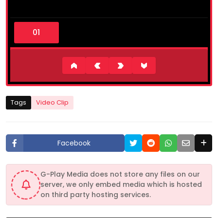
0
s
e
c
o
n
d
s
o
f
8
Tags
Video Clip
m
i
n
u
t
Facebook
e
s
,
2
G-Play Media does not store any files on our
s
server, we only embed media which is hosted
e
c
on third party hosting services.
o
n
d