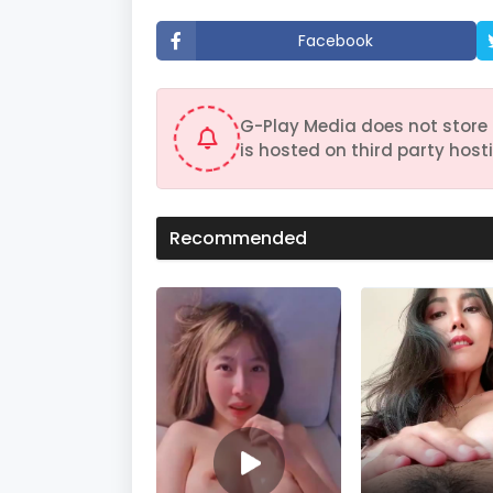
u
t
Facebook
e
s
,
6
s
G-Play Media does not store 
e
c
is hosted on third party hosti
o
n
d
s
V
Recommended
o
l
u
m
e
9
0
%