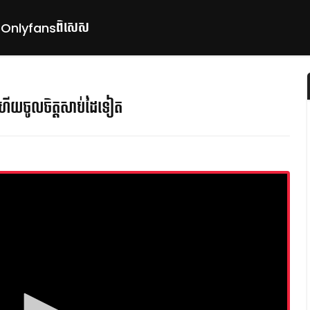
ពិសេស
p
Onlyfans
ងហើយចូលចិត្តសាប់ដៃទៀត