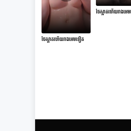
ចែស្អាតហើយរាងអេ
ចែស្អាតហើយរាងអេមទៀត