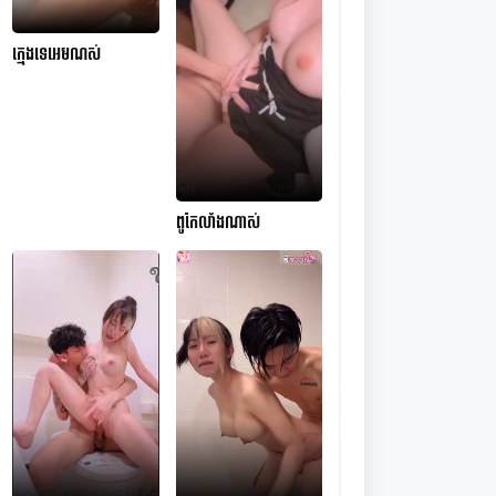
ក្មេងទេអេមណស់
ពូកែលាំងណាស់