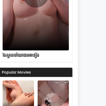
ចែស្អាតហើយរាងអេមទៀត
Popular Movies