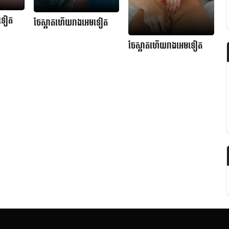
មទៀត
ចែស្អាតហើយរាងអេមទៀត
ចែស្អាតហើយរាងអេមទៀត