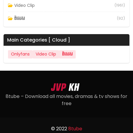
Video Clip
(1961)
ពិសេស
(92)
Main Categories [ Cloud ]
Onlyfans
Video Clip
ពិសេស
8tube – Download all movies, dramas & tv shows for
free
© 2022
8tube