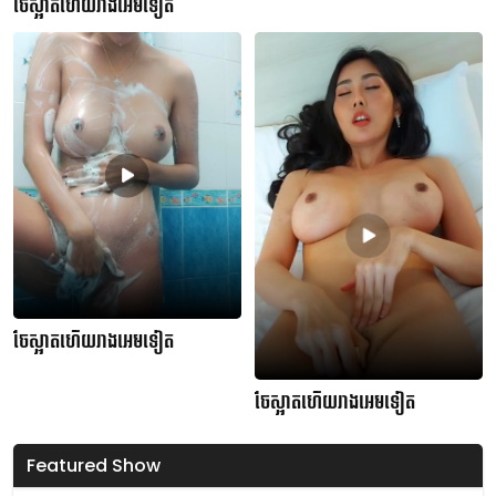
ចែស្អាតហើយរាងអេមទៀត
ចែស្អាតហើយរាងអេមទៀត
ចែស្អាតហើយរាងអេមទៀត
Featured Show