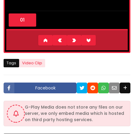
0
s
e
c
o
n
d
s
o
f
1
Tags
Video Clip
m
i
n
u
t
Facebook
e
,
5
6
G-Play Media does not store any files on our
s
server, we only embed media which is hosted
e
c
on third party hosting services.
o
n
d