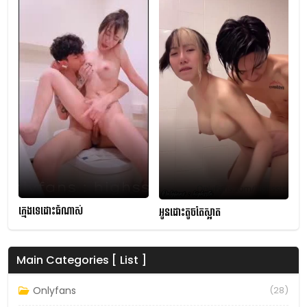
ក្មេងទេដោះធំណាស់
អូនដោះតូចតែស្អាត
Main Categories [ List ]
Onlyfans
(28)