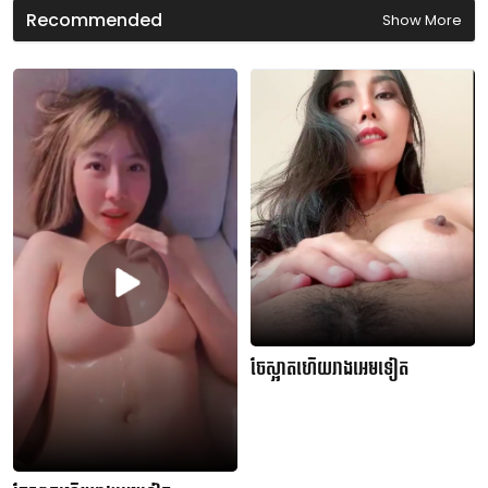
s
Recommended
Show More
ចែស្អាតហើយរាងអេមទៀត