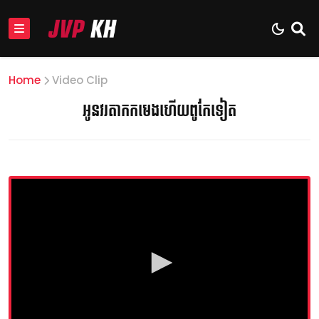
Home
Video Clip
អូនវរតាកកមេងហើយពូកែទៀត