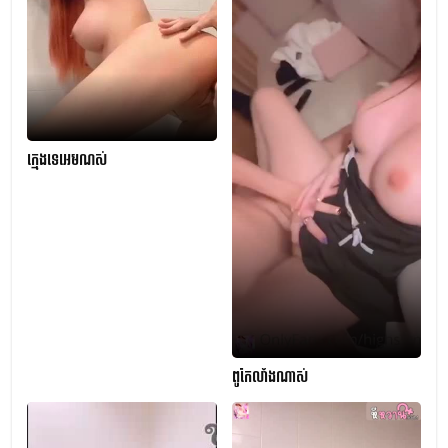
ក្មេងទេអេមណស់
ពូកែលាំងណាស់