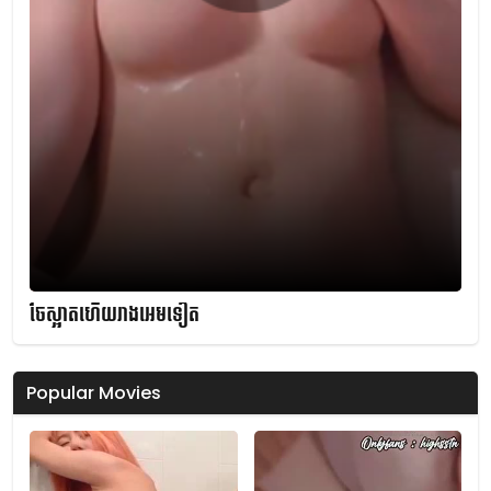
ចែស្អាតហើយរាងអេមទៀត
Popular Movies