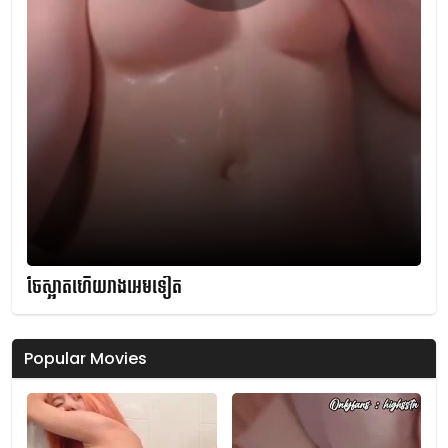
ចែស្អាតហើយរាងអេមទៀត
Popular Movies