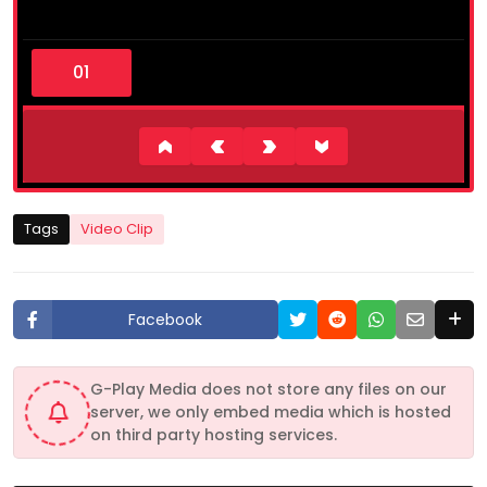
0
s
e
c
o
n
d
s
o
f
2
Tags
Video Clip
m
i
n
u
t
Facebook
e
s
,
5
G-Play Media does not store any files on our
4
server, we only embed media which is hosted
s
e
on third party hosting services.
c
o
n