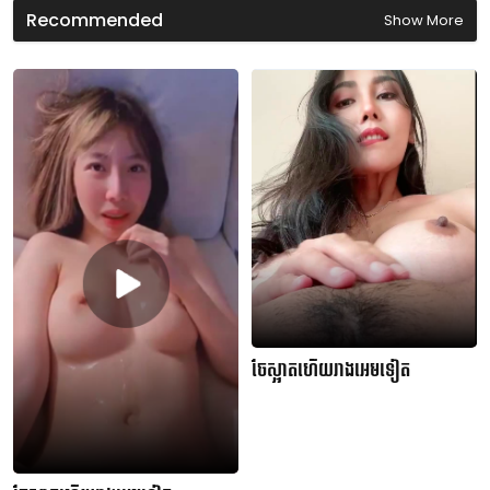
d
Recommended
Show More
s
ចែស្អាតហើយរាងអេមទៀត