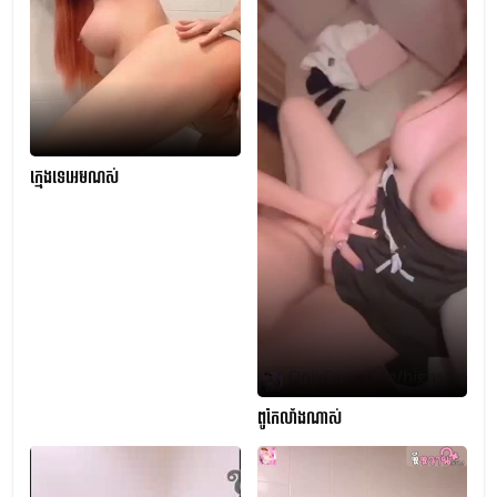
ក្មេងទេអេមណស់
ពូកែលាំងណាស់