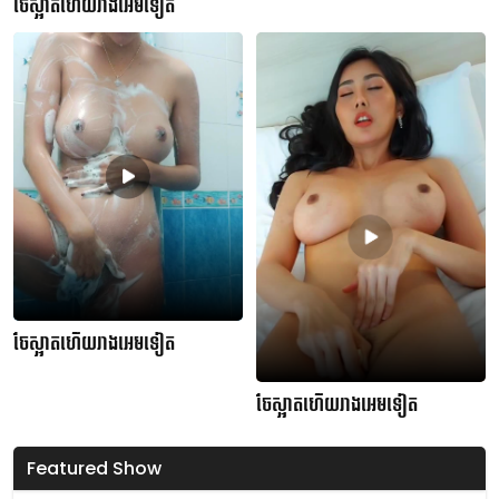
ចែស្អាតហើយរាងអេមទៀត
ចែស្អាតហើយរាងអេមទៀត
ចែស្អាតហើយរាងអេមទៀត
Featured Show