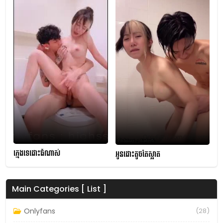
ក្មេងទេដោះធំណាស់
អូនដោះតូចតែស្អាត
Main Categories [ List ]
Onlyfans
(28)