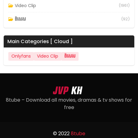
Video Clip
(1961)
ពិសេស
(92)
Main Categories [ Cloud ]
Onlyfans
Video Clip
ពិសេស
8tube – Download all movies, dramas & tv shows for
free
© 2022
8tube