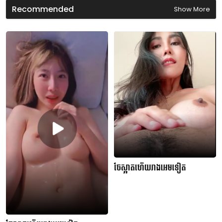
d
Recommended
Show More
s
ចែស្អាតហើយរាងអេមទៀត