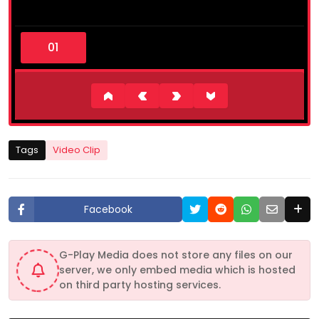
0
s
e
c
o
n
d
s
o
f
4
Tags
Video Clip
m
i
n
u
t
Facebook
e
s
,
3
G-Play Media does not store any files on our
3
server, we only embed media which is hosted
s
e
on third party hosting services.
c
o
n