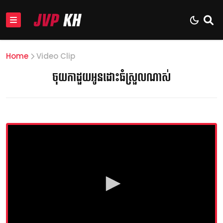
Home
Video Clip
ចុយកាដួយអូនដោះធំស្រួលណាស់