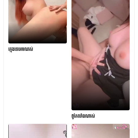
ក្មេងទេអេមណស់
ពូកែលាំងណាស់