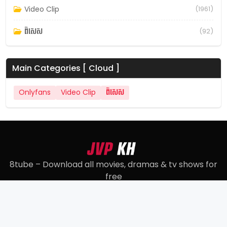
Video Clip
(1961)
ពិសេស
(92)
Main Categories [ Cloud ]
Onlyfans
Video Clip
ពិសេស
8tube – Download all movies, dramas & tv shows for
free
© 2022
8tube