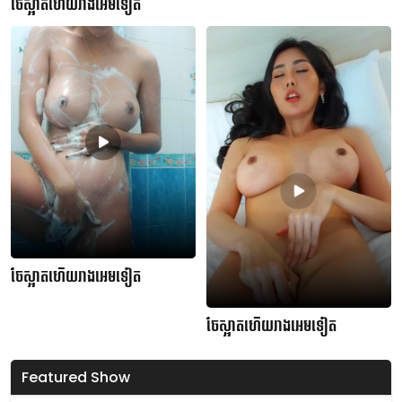
ចែស្អាតហើយរាងអេមទៀត
ចែស្អាតហើយរាងអេមទៀត
ចែស្អាតហើយរាងអេមទៀត
Featured Show