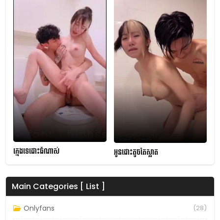
ក្មេងទេដោះធំណាស់
អូនដោះតូចតែស្អាត
Main Categories [ List ]
Onlyfans
(28)