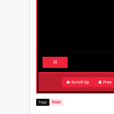
0
s
e
c
o
n
d
Scroll Up
Prev
s
o
f
4
m
Tags
ពិសេស
i
n
u