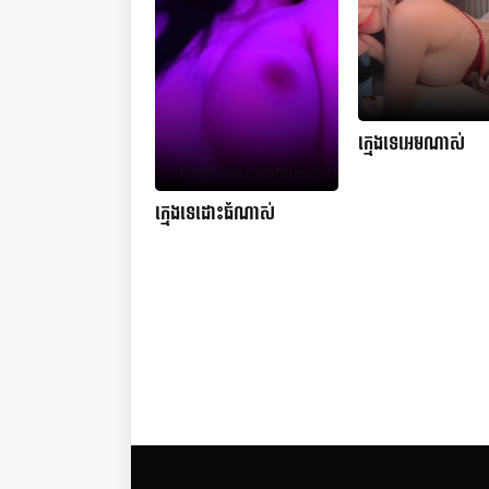
ក្មេងទេអេមណាស់
ក្មេងទេដោះធំណាស់