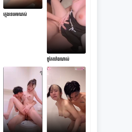
ក្មេងទេអេមណស់
ពូកែលាំងណាស់