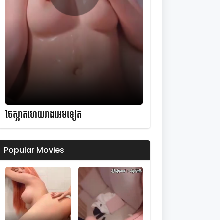
ចែស្អាតហើយរាងអេមទៀត
Popular Movies