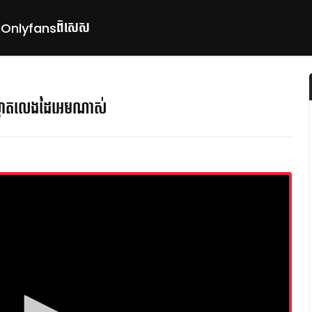
ពិសេស
p
Onlyfans
្អាតលេងដៃអេមណាស់