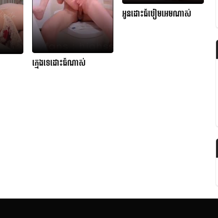
អូនដោះធំបៀមអេមណាស់
ក្មេងទេដោះធំណាស់