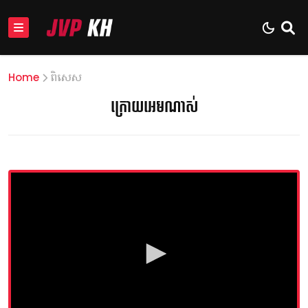
Home
ពិសេស
ក្រោយអេមណាស់