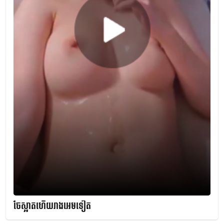
ចែស្អាតហើយរាងអេមទៀត