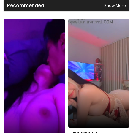
n
Recommended
Show More
d
s