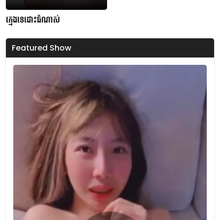
ក្មេងទេដោះធំណាស់
Featured Show