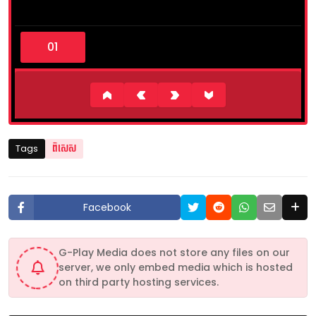
0
s
e
c
o
n
d
s
o
f
1
Tags
ពិសេស
3
m
i
n
u
Facebook
t
e
s
,
G-Play Media does not store any files on our
2
server, we only embed media which is hosted
6
s
on third party hosting services.
e
c
o