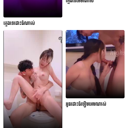
ក្មេងទេអេមណាស់
ក្មេងទេដោះធំណាស់
អូនដោះធំបៀមអេមណាស់