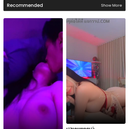
d
Recommended
Show More
s