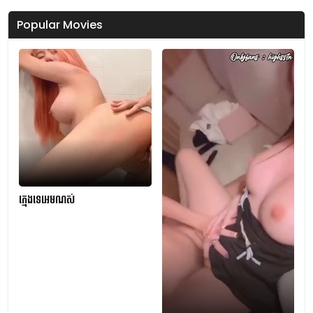
Popular Movies
ក្មេងទេអេមណស់