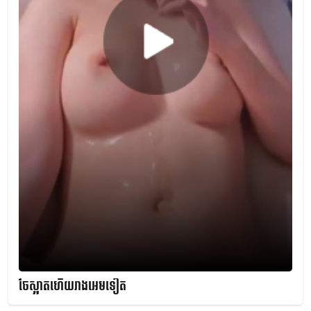
ចែស្អាតហើយរាងអេមទៀត