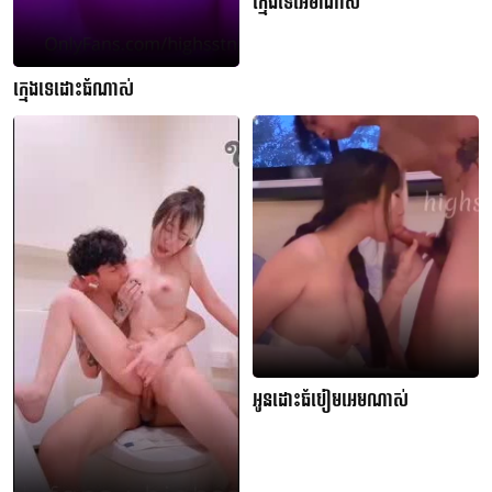
ក្មេងទេអេមណាស់
ក្មេងទេដោះធំណាស់
អូនដោះធំបៀមអេមណាស់