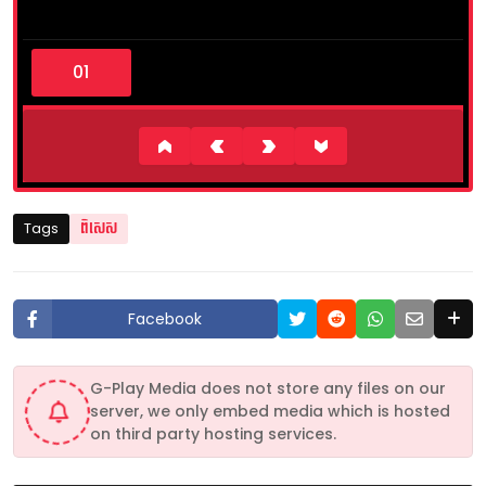
0
s
e
c
o
n
d
s
o
f
2
Tags
ពិសេស
m
i
n
u
t
Facebook
e
s
,
5
G-Play Media does not store any files on our
8
server, we only embed media which is hosted
s
e
on third party hosting services.
c
o
n