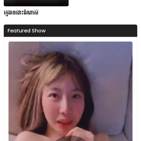
ក្មេងទេដោះធំណាស់
Featured Show