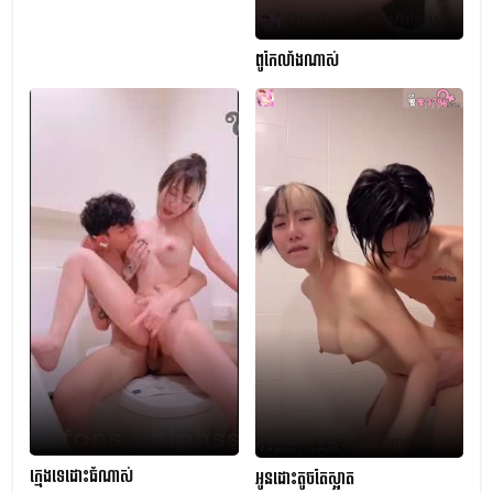
ពូកែលាំងណាស់
ក្មេងទេដោះធំណាស់
អូនដោះតូចតែស្អាត