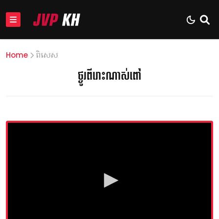
Home
ពិសេស
ថ្ងូរពីរោះណាស់ពៅ