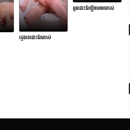
អូនដោះធំបៀមអេមណាស់
ក្មេងទេដោះធំណាស់