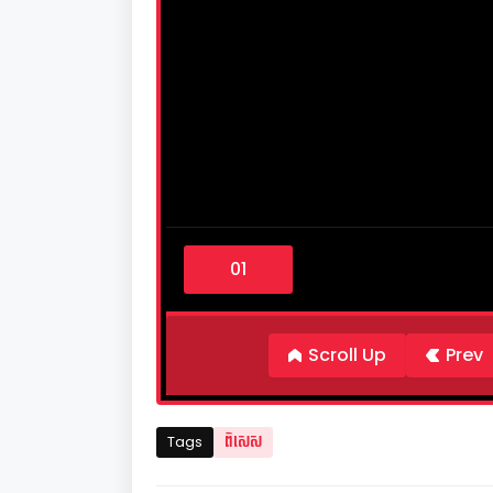
0
s
e
c
o
n
d
Scroll Up
Prev
s
o
f
1
2
Tags
ពិសេស
m
i
n