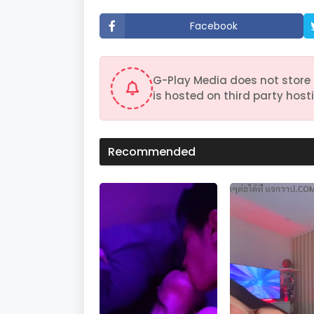
u
t
Facebook
e
s
,
2
s
G-Play Media does not store 
e
c
is hosted on third party hosti
o
n
d
s
V
Recommended
o
l
u
m
e
9
0
%