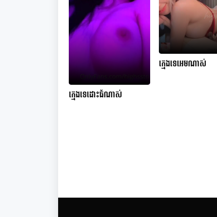
ក្មេងទេអេមណាស់
ក្មេងទេដោះធំណាស់