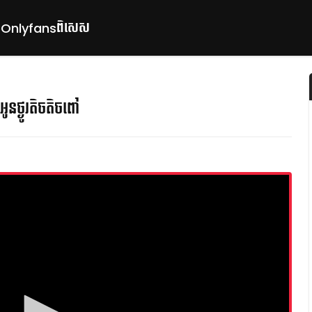
ពិសេស
p
Onlyfans
អូនថ្ងូរតិចតិចពៅ