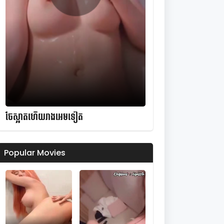
ចែស្អាតហើយរាងអេមទៀត
Popular Movies