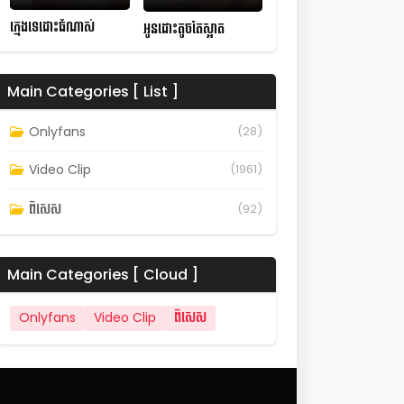
ក្មេងទេដោះធំណាស់
អូនដោះតូចតែស្អាត
Main Categories [ List ]
Onlyfans
(28)
Video Clip
(1961)
ពិសេស
(92)
Main Categories [ Cloud ]
Onlyfans
Video Clip
ពិសេស