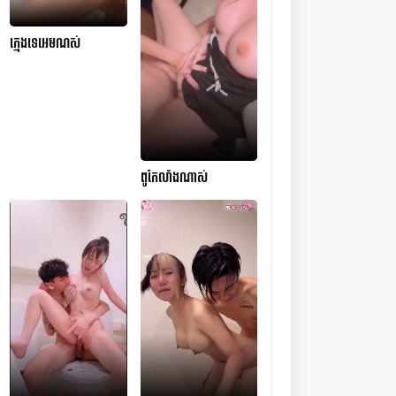
ក្មេងទេអេមណស់
ពូកែលាំងណាស់