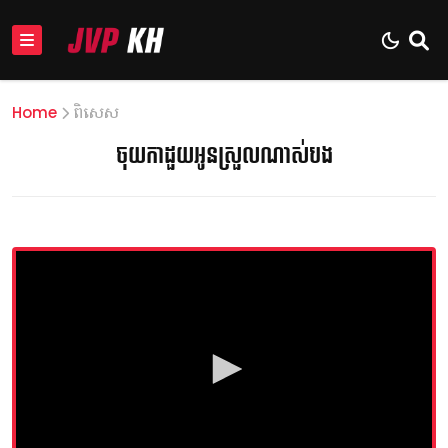
Home
ពិសេស
ចុយកាដួយអូនស្រួលណាស់បង