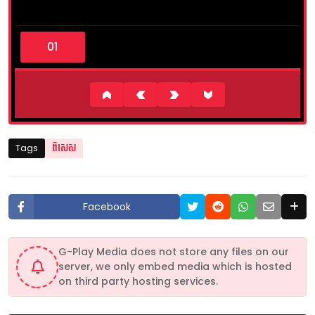
0
s
e
c
o
n
d
s
o
f
6
Tags
ពិសេស
m
i
n
u
t
Facebook
e
s
,
5
G-Play Media does not store any files on our
1
server, we only embed media which is hosted
s
e
on third party hosting services.
c
o
n