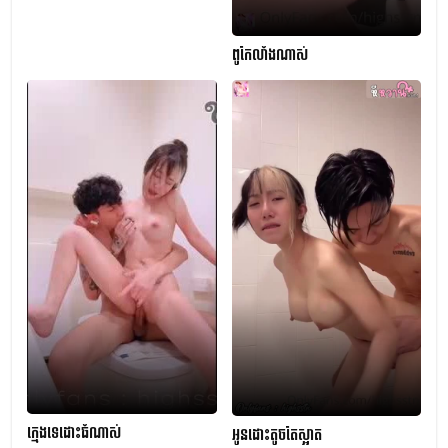
ពូកែលាំងណាស់
ក្មេងទេដោះធំណាស់
អូនដោះតូចតែស្អាត