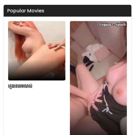
Popular Movies
ក្មេងទេអេមណស់