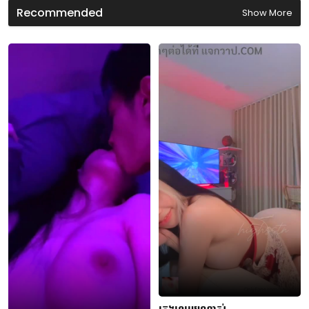
d
Recommended
Show More
s