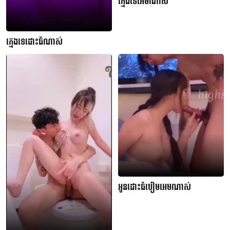
ក្មេងទេអេមណាស់
ក្មេងទេដោះធំណាស់
អូនដោះធំបៀមអេមណាស់