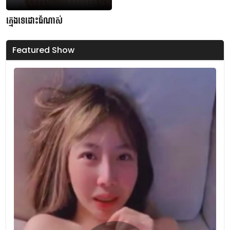
ក្មេងទេដោះធំណាស់
Featured Show