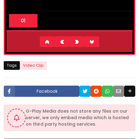
0
s
e
c
o
n
d
s
o
f
1
Tags
Video Clip
m
i
n
u
t
Facebook
e
,
5
6
G-Play Media does not store any files on our
s
server, we only embed media which is hosted
e
c
on third party hosting services.
o
n
d