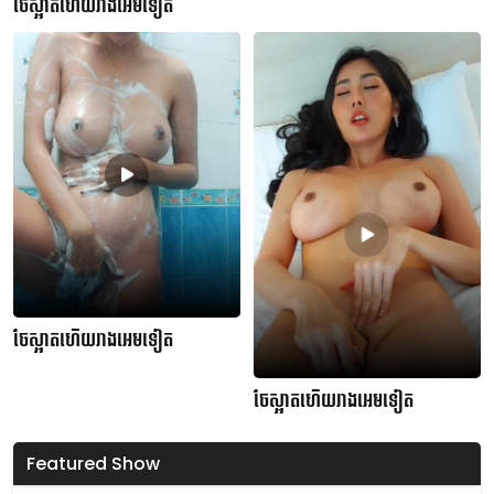
ចែស្អាតហើយរាងអេមទៀត
ចែស្អាតហើយរាងអេមទៀត
ចែស្អាតហើយរាងអេមទៀត
Featured Show