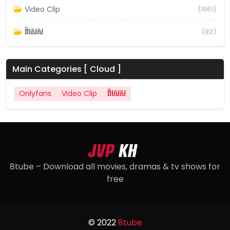
Video Clip
(1961)
ពិសេស
(92)
Main Categories [ Cloud ]
Onlyfans
Video Clip
ពិសេស
8tube – Download all movies, dramas & tv shows for
free
© 2022
8tube