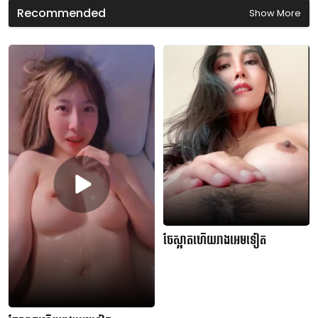
s
Recommended
Show More
ចែស្អាតហើយរាងអេមទៀត