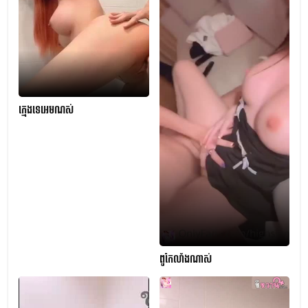
ក្មេងទេអេមណស់
ពូកែលាំងណាស់