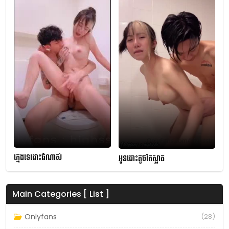
ក្មេងទេដោះធំណាស់
អូនដោះតូចតែស្អាត
Main Categories [ List ]
Onlyfans
(28)