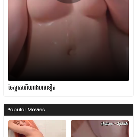
ចែស្អាតហើយរាងអេមទៀត
Popular Movies