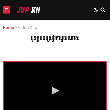
Home
Video Clip
អូនក្ដបងស្រៀវកាដួយណាស់