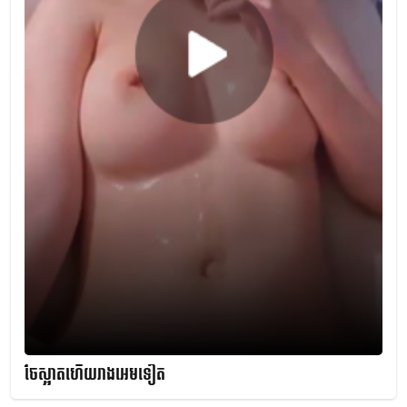
ចែស្អាតហើយរាងអេមទៀត