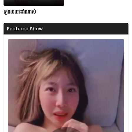
ក្មេងទេដោះធំណាស់
Featured Show