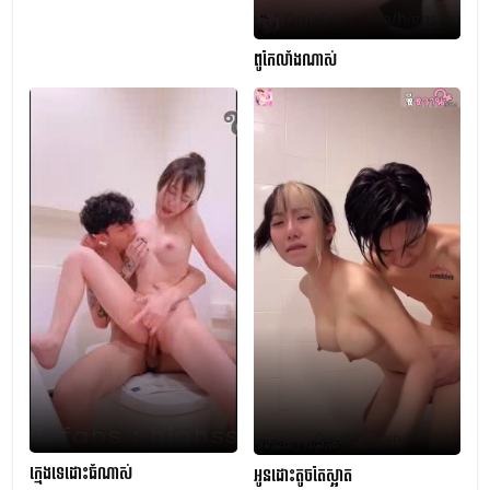
ពូកែលាំងណាស់
ក្មេងទេដោះធំណាស់
អូនដោះតូចតែស្អាត