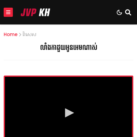
Home
ពិសេស
លាំងកាដួយអូនអេមណាស់