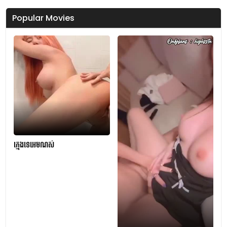
Popular Movies
ក្មេងទេអេមណស់