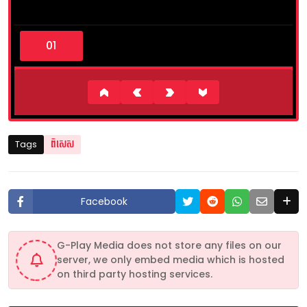
0
s
e
c
o
n
d
s
o
f
4
Tags
ពិសេស
m
i
n
u
t
Facebook
e
s
,
0
G-Play Media does not store any files on our
server, we only embed media which is hosted
on third party hosting services.