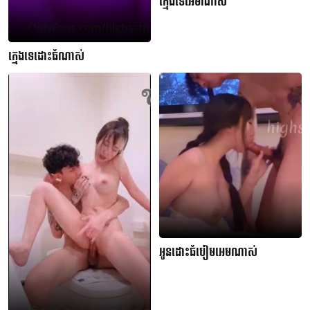
ក្មេងទេអេមណាស់
ក្មេងទេដោះធំណាស់
អូនដោះធំបៀមអេមណាស់