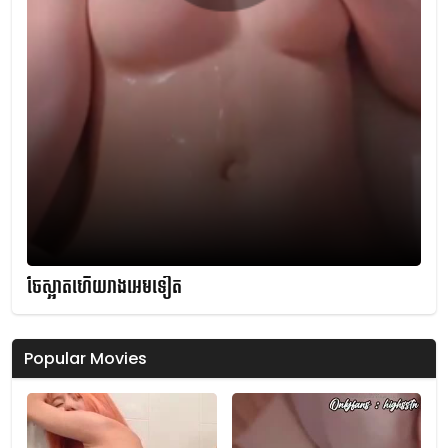
ចែស្អាតហើយរាងអេមទៀត
Popular Movies