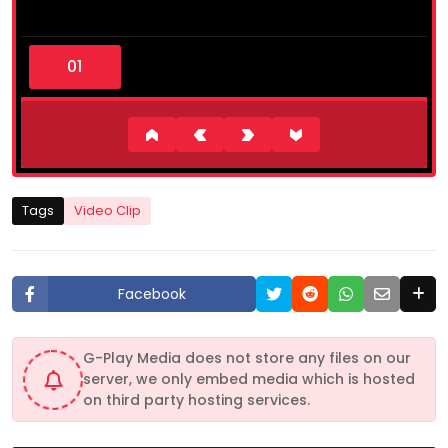
0
s
e
c
o
n
d
s
o
f
1
Tags
Video Clip
3
m
i
n
u
Facebook
t
e
s
,
G-Play Media does not store any files on our
5
server, we only embed media which is hosted
9
s
on third party hosting services.
e
c
o