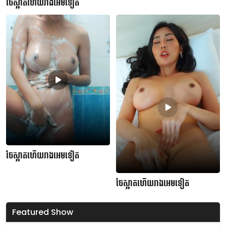
ចែស្អាតហើយរាងអេមទៀត
ចែស្អាតហើយរាងអេមទៀត
ចែស្អាតហើយរាងអេមទៀត
Featured Show