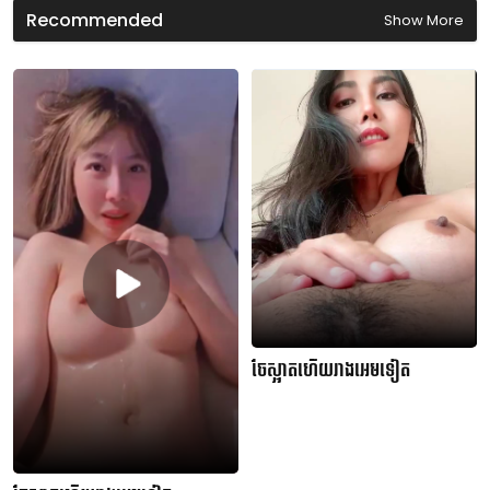
n
Recommended
Show More
d
s
ចែស្អាតហើយរាងអេមទៀត