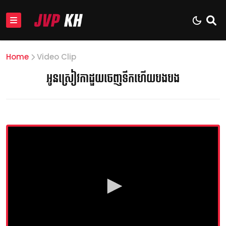
Home
Video Clip
អូនស្រៀវកាដួយចេញទឹកហើយបងបង