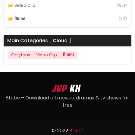
Video Clip
(1961)
ពិសេស
(92)
Main Categories [ Cloud ]
Onlyfans
Video Clip
ពិសេស
8tube – Download all movies, dramas & tv shows for
free
© 2022
8tube