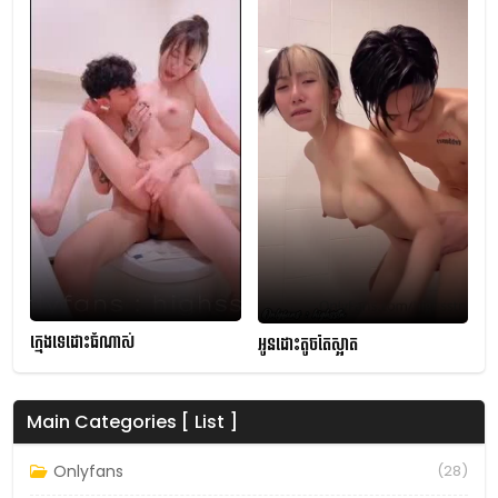
ក្មេងទេដោះធំណាស់
អូនដោះតូចតែស្អាត
Main Categories [ List ]
Onlyfans
(28)