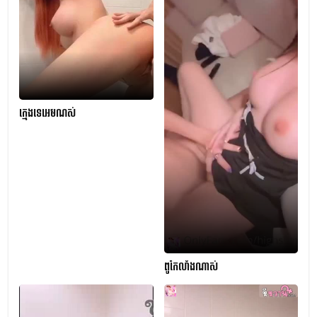
ក្មេងទេអេមណស់
ពូកែលាំងណាស់