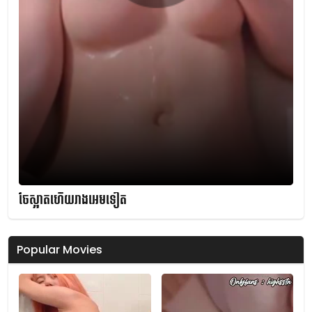
ចែស្អាតហើយរាងអេមទៀត
Popular Movies