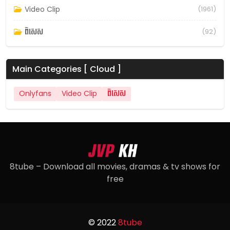
Video Clip
(1961)
ពិសេស
(92)
Main Categories [ Cloud ]
Onlyfans
Video Clip
ពិសេស
8tube – Download all movies, dramas & tv shows for
free
© 2022
8tube