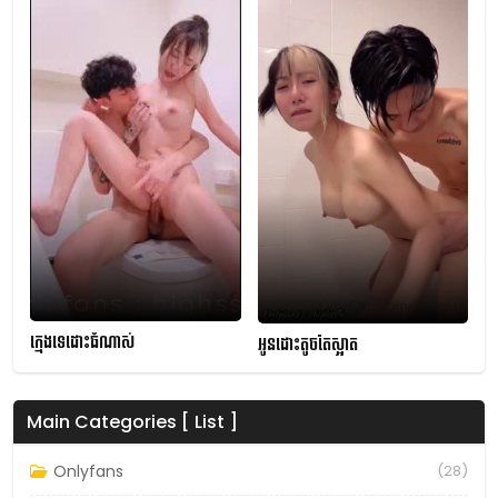
ក្មេងទេដោះធំណាស់
អូនដោះតូចតែស្អាត
Main Categories [ List ]
Onlyfans
(28)