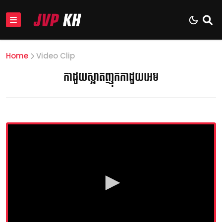
Home
Video Clip
កាដួយស្អាតញុកកាដួយអេម