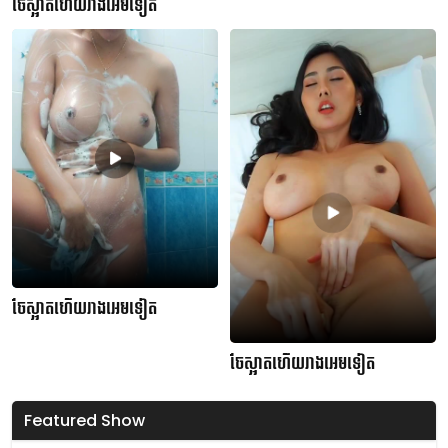
ចែស្អាតហើយរាងអេមទៀត
ចែស្អាតហើយរាងអេមទៀត
ចែស្អាតហើយរាងអេមទៀត
Featured Show