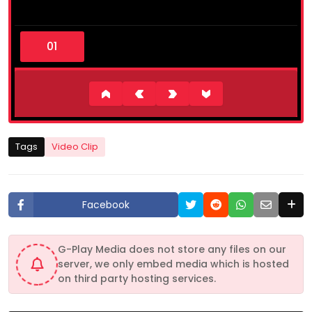
0
s
e
c
o
n
d
s
o
f
5
Tags
Video Clip
m
i
n
u
t
Facebook
e
s
,
0
G-Play Media does not store any files on our
server, we only embed media which is hosted
on third party hosting services.