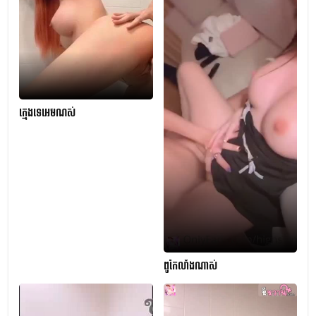
ក្មេងទេអេមណស់
ពូកែលាំងណាស់