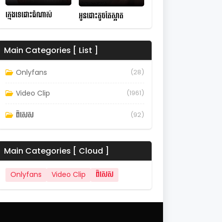
ក្មេងទេដោះធំណាស់
អូនដោះតូចតែស្អាត
Main Categories [ List ]
Onlyfans
(28)
Video Clip
(1961)
ពិសេស
(92)
Main Categories [ Cloud ]
Onlyfans
Video Clip
ពិសេស