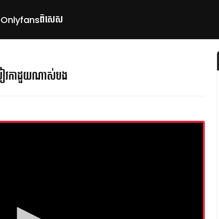
ពិសេស
p
Onlyfans
រៀវកាដួយណាស់បង