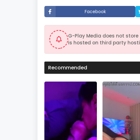
t
e
Facebook
s
,
5
8
s
G-Play Media does not store 
e
c
is hosted on third party hosti
o
n
d
s
V
Recommended
o
l
u
m
e
9
0
%