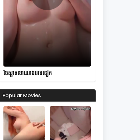
ចែស្អាតហើយរាងអេមទៀត
Popular Movies