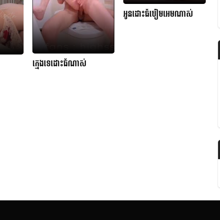
អូនដោះធំបៀមអេមណាស់
ក្មេងទេដោះធំណាស់