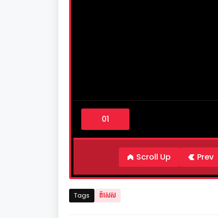
0
s
e
c
o
n
d
Scroll Up
Prev
s
o
f
6
m
Tags
ពិសេស
i
n
u