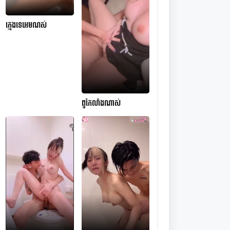
ក្មេងទេអេមណស់
ពូកែលាំងណាស់