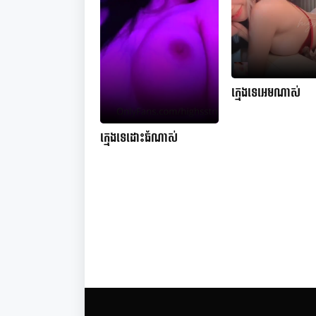
ក្មេងទេអេមណាស់
ក្មេងទេដោះធំណាស់