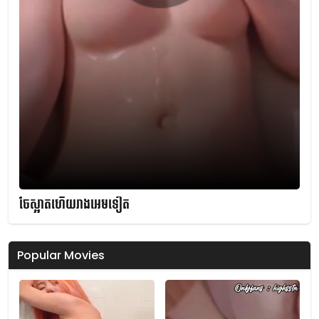
ចែស្អាតហើយរាងអេមទៀត
Popular Movies