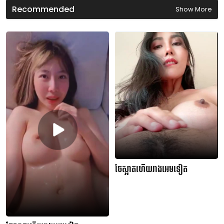
d
Recommended
Show More
s
ចែស្អាតហើយរាងអេមទៀត