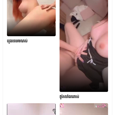
ក្មេងទេអេមណស់
ពូកែលាំងណាស់