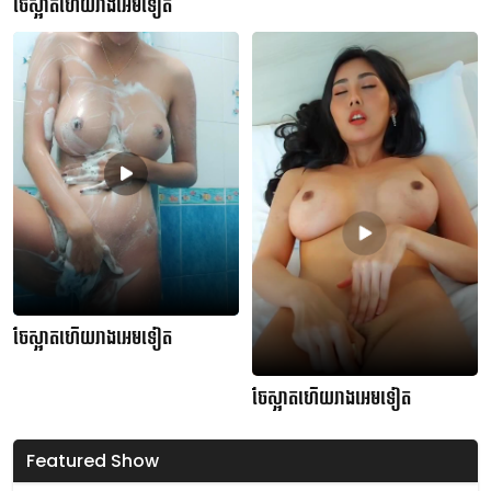
ចែស្អាតហើយរាងអេមទៀត
ចែស្អាតហើយរាងអេមទៀត
ចែស្អាតហើយរាងអេមទៀត
Featured Show