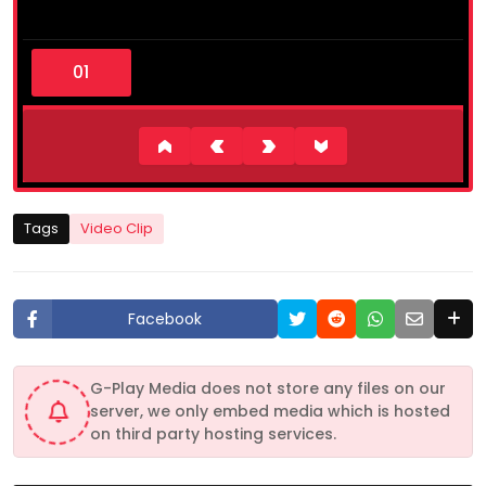
0
s
e
c
o
n
d
s
o
f
2
Tags
Video Clip
m
i
n
u
t
Facebook
e
s
,
3
G-Play Media does not store any files on our
5
server, we only embed media which is hosted
s
e
on third party hosting services.
c
o
n