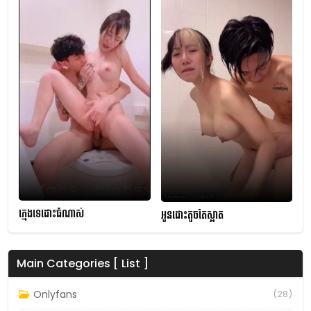
ក្មេងទេដោះធំណាស់
អូនដោះតូចតែស្អាត
Main Categories [ List ]
Onlyfans
(28)