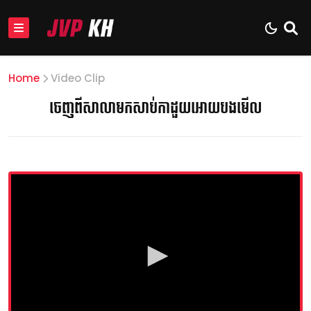
Home
Video Clip
ចេញពីសាលាមកសាប់កាដួយអោយបងមើល