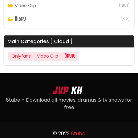
Video Clip
(1961)
ពិសេស
(92)
Main Categories [ Cloud ]
Onlyfans
Video Clip
ពិសេស
8tube – Download all movies, dramas & tv shows for
free
© 2022
8tube