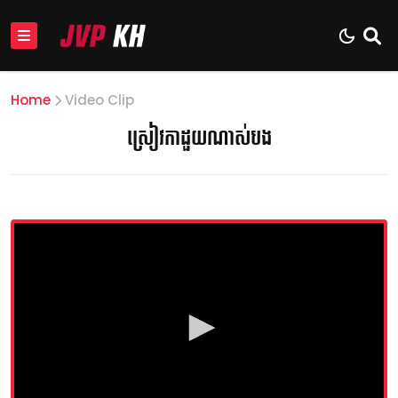
Home
Video Clip
ស្រៀវកាដួយណាស់បង