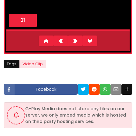
0
s
e
c
o
n
d
s
o
f
4
Tags
Video Clip
m
i
n
u
t
Facebook
e
s
,
3
G-Play Media does not store any files on our
4
server, we only embed media which is hosted
s
e
on third party hosting services.
c
o
n