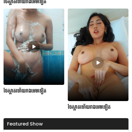
ចែស្អាតហើយរាងអេមទៀត
ចែស្អាតហើយរាងអេមទៀត
ចែស្អាតហើយរាងអេមទៀត
Featured Show