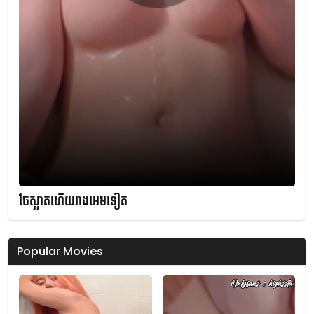
ចែស្អាតហើយរាងអេមទៀត
Popular Movies