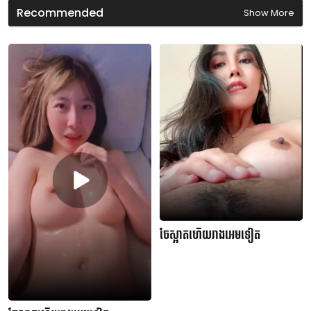
d
Recommended
Show More
s
ចែស្អាតហើយរាងអេមទៀត