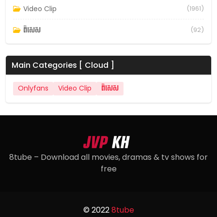
Video Clip
(1961)
ពិសេស
(92)
Main Categories [ Cloud ]
Onlyfans
Video Clip
ពិសេស
8tube – Download all movies, dramas & tv shows for
free
© 2022
8tube