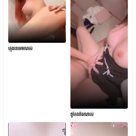
ក្មេងទេអេមណស់
ពូកែលាំងណាស់