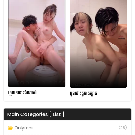
ក្មេងទេដោះធំណាស់
អូនដោះតូចតែស្អាត
Main Categories [ List ]
Onlyfans
(28)