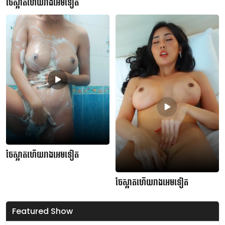
ចែស្អាតហើយរាងអេមទៀត
ចែស្អាតហើយរាងអេមទៀត
ចែស្អាតហើយរាងអេមទៀត
Featured Show