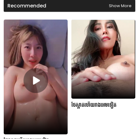
d
Recommended
Show More
s
ចែស្អាតហើយរាងអេមទៀត