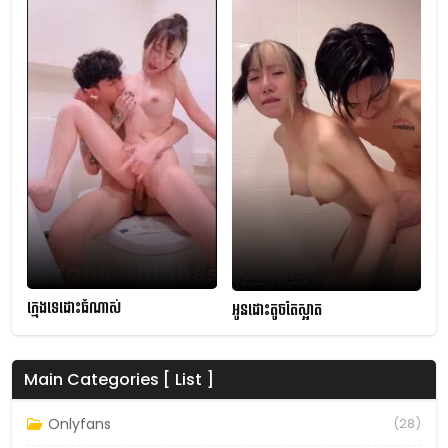
ក្មេងទេដោះធំណាស់
អូនដោះតូចតែស្អាត
Main Categories [ List ]
Onlyfans
(28)