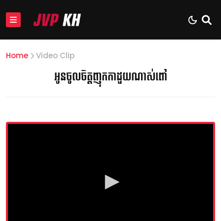
Home
Video Clip
អូនចូលចិត្តញុកកាដួយណាស់ពៅ