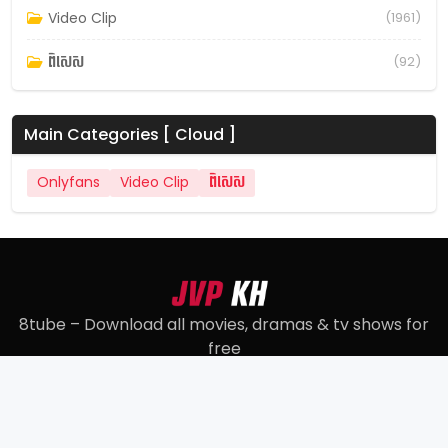
Video Clip
(1961)
ពិសេស
(92)
Main Categories [ Cloud ]
Onlyfans
Video Clip
ពិសេស
8tube – Download all movies, dramas & tv shows for
free
© 2022
8tube