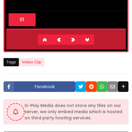
0
s
e
c
o
n
d
s
o
f
6
Tags
Video Clip
m
i
n
u
t
Facebook
e
s
,
1
G-Play Media does not store any files on our
2
server, we only embed media which is hosted
s
e
on third party hosting services.
c
o
n