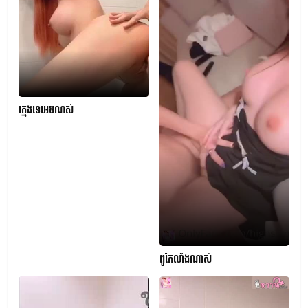
ក្មេងទេអេមណស់
ពូកែលាំងណាស់