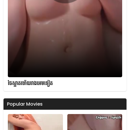
ចែស្អាតហើយរាងអេមទៀត
Popular Movies