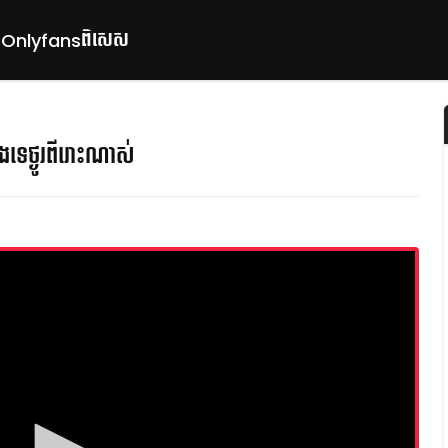
ពិសេស
p
Onlyfans
មេងទេថ្ងូរពីរោះណាស់