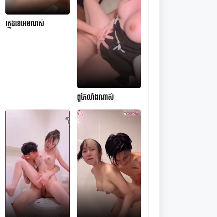
ក្មេងទេអេមណស់
ពូកែលាំងណាស់