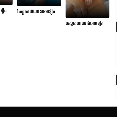
មទៀត
ចែស្អាតហើយរាងអេមទៀត
ចែស្អាតហើយរាងអេមទៀត