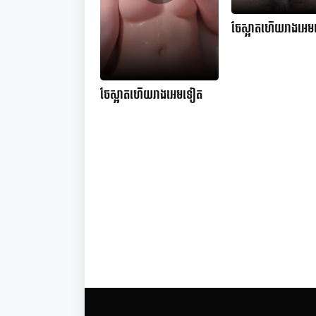
ចែស្អាតហើយរាងអេ
ចែស្អាតហើយរាងអេមទៀត