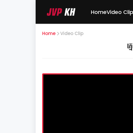
Home
Video Cli
Home
Video Clip
ក្