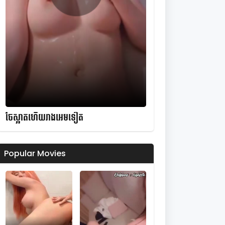
ចែស្អាតហើយរាងអេមទៀត
Popular Movies