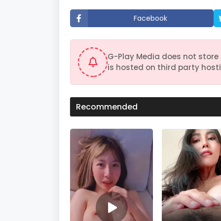
t
e
Facebook
,
1
s
e
c
G-Play Media does not store 
o
n
is hosted on third party hosti
d
V
o
l
u
Recommended
m
e
9
0
%