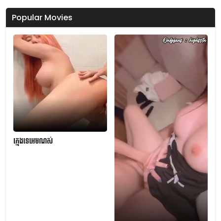
Popular Movies
ក្មេងទេអេមណស់