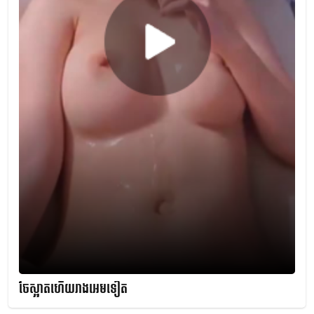
ចែស្អាតហើយរាងអេមទៀត