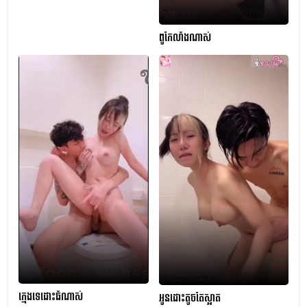
ពូកែលាំងណាស់
ក្មេងទេដោះធំណាស់
អូនដោះតូចតែស្អាត