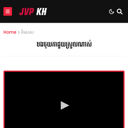
Home
ពិសេស
បងចុយកាដួយស្រួលណាស់