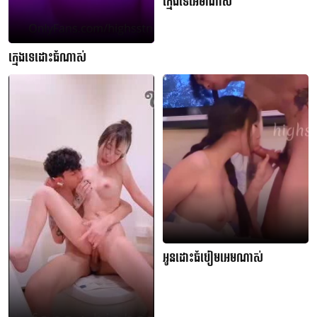
ក្មេងទេអេមណាស់
ក្មេងទេដោះធំណាស់
អូនដោះធំបៀមអេមណាស់