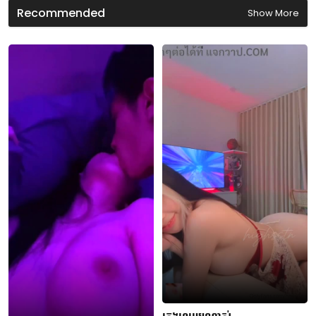
d
Recommended
Show More
s