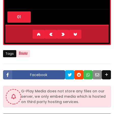
0
s
e
c
o
n
d
s
o
f
1
Tags
ពិសេស
3
m
i
n
u
Facebook
t
e
s
,
G-Play Media does not store any files on our
5
server, we only embed media which is hosted
s
e
on third party hosting services.
c
o
n