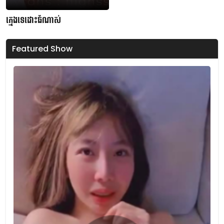
ក្មេងទេដោះធំណាស់
Featured Show