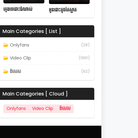
ក្មេងទេដោះធំណាស់
អូនដោះតូចតែស្អាត
Main Categories [ List ]
Onlyfans
(28)
Video Clip
(1961)
ពិសេស
(92)
Main Categories [ Cloud ]
Onlyfans
Video Clip
ពិសេស