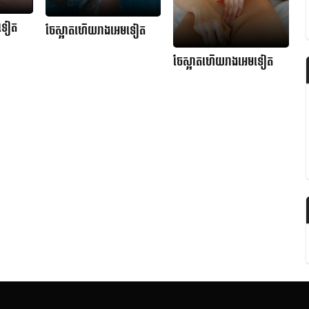
មទៀត
ចែស្អាតហើយរាងអេមទៀត
ចែស្អាតហើយរាងអេមទៀត