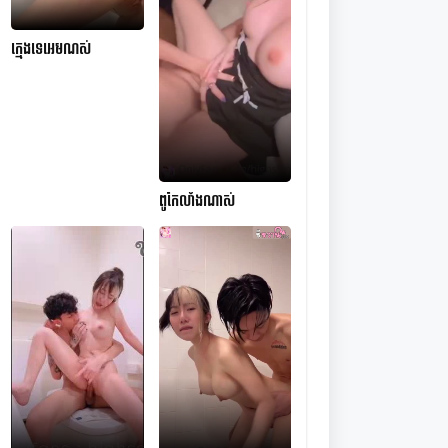
ក្មេងទេអេមណស់
ពូកែលាំងណាស់