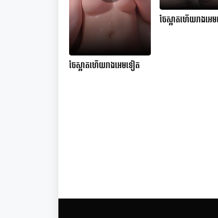
ចែស្អាតហើយរាងអេ
ចែស្អាតហើយរាងអេមទៀត