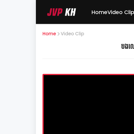
Home
Video Cli
Home
Video Clip
បងលេ