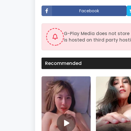
t
e
Facebook
s
,
5
9
s
G-Play Media does not store 
e
c
is hosted on third party hosti
o
n
d
s
V
Recommended
o
l
u
m
e
9
0
%