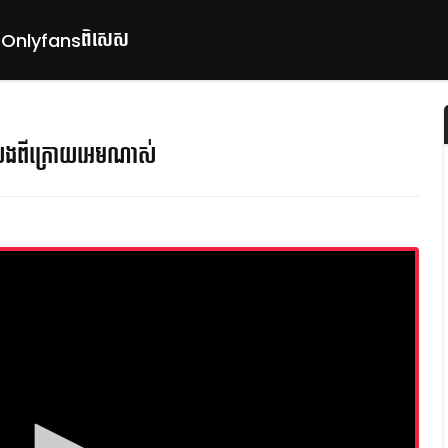
ពិសេស
p
Onlyfans
ងពីក្រោយអេមណាស់