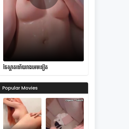
ចែស្អាតហើយរាងអេមទៀត
Popular Movies