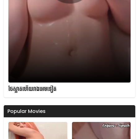
ចែស្អាតហើយរាងអេមទៀត
Popular Movies