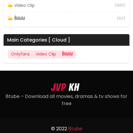
Video Clip
(1961)
ពិសេស
(92)
Main Categories [ Cloud ]
Onlyfans
Video Clip
ពិសេស
8tube – Download all movies, dramas & tv shows for
free
© 2022
8tube