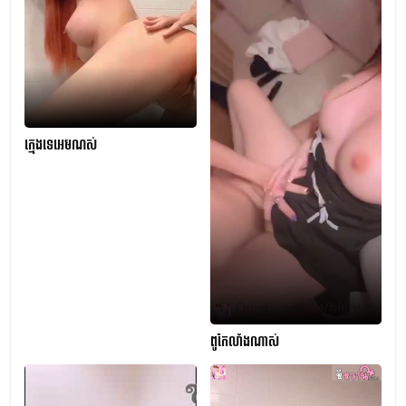
ក្មេងទេអេមណស់
ពូកែលាំងណាស់