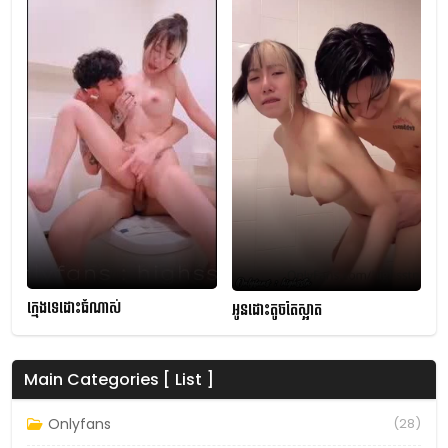
ក្មេងទេដោះធំណាស់
អូនដោះតូចតែស្អាត
Main Categories [ List ]
Onlyfans
(28)