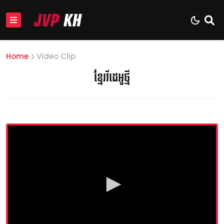
Home
Video Clip
ខ្មែរវីដេអូថ្មី