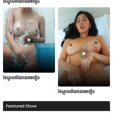
ចែស្អាតហើយរាងអេមទៀត
ចែស្អាតហើយរាងអេមទៀត
ចែស្អាតហើយរាងអេមទៀត
Featured Show