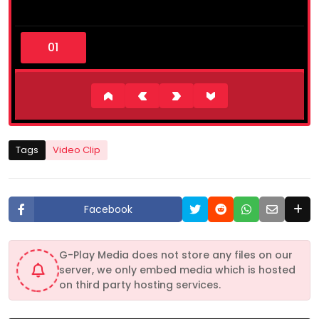
0
s
e
c
o
n
d
s
o
f
3
Tags
Video Clip
m
i
n
u
t
Facebook
e
s
,
3
G-Play Media does not store any files on our
1
server, we only embed media which is hosted
s
e
on third party hosting services.
c
o
n