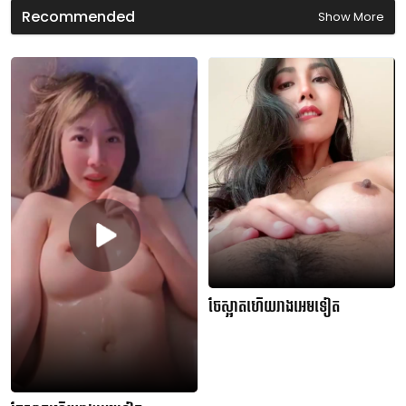
d
Recommended
Show More
s
ចែស្អាតហើយរាងអេមទៀត