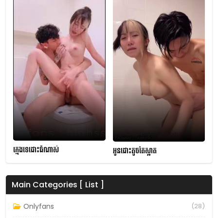
ក្មេងទេដោះធំណាស់
អូនដោះតូចតែស្អាត
Main Categories [ List ]
Onlyfans
(28)