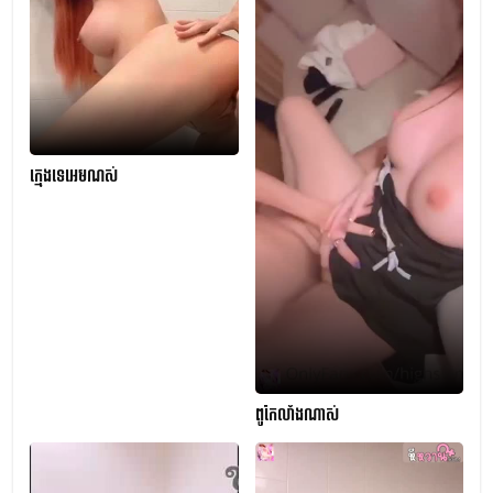
ក្មេងទេអេមណស់
ពូកែលាំងណាស់