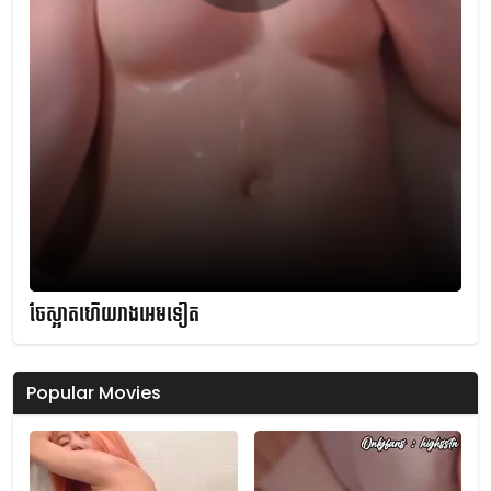
ចែស្អាតហើយរាងអេមទៀត
Popular Movies