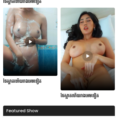
ចែស្អាតហើយរាងអេមទៀត
ចែស្អាតហើយរាងអេមទៀត
ចែស្អាតហើយរាងអេមទៀត
Featured Show