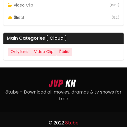
Video Clip
(1961)
ពិសេស
(92)
Main Categories [ Cloud ]
Onlyfans
Video Clip
ពិសេស
8tube – Download all movies, dramas & tv shows for
free
© 2022
8tube