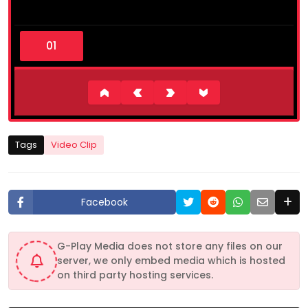
0
s
e
c
o
n
d
s
o
f
1
Tags
Video Clip
0
m
i
n
u
Facebook
t
e
s
,
G-Play Media does not store any files on our
1
server, we only embed media which is hosted
0
s
on third party hosting services.
e
c
o