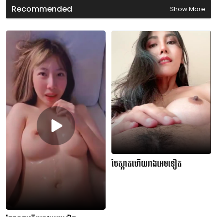
n
Recommended
Show More
d
s
ចែស្អាតហើយរាងអេមទៀត