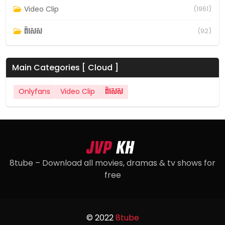
Video Clip
(1961)
ពិសេស
(92)
Main Categories [ Cloud ]
Onlyfans
Video Clip
ពិសេស
8tube – Download all movies, dramas & tv shows for
free
© 2022
8tube