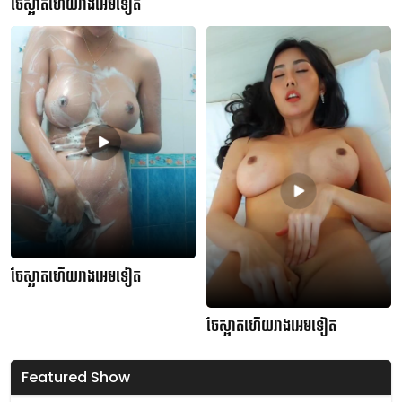
ចែស្អាតហើយរាងអេមទៀត
ចែស្អាតហើយរាងអេមទៀត
ចែស្អាតហើយរាងអេមទៀត
Featured Show