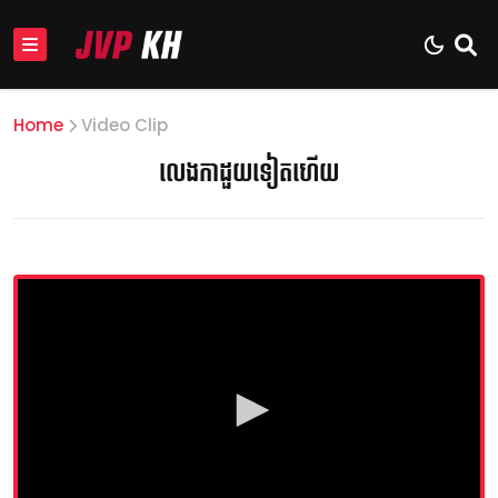
Home
Video Clip
លេងកាដួយទៀតហើយ