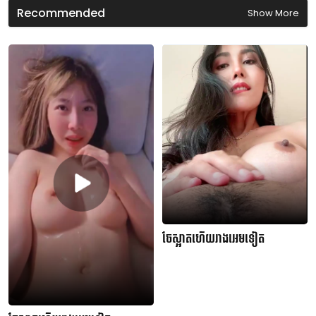
s
Recommended
Show More
ចែស្អាតហើយរាងអេមទៀត