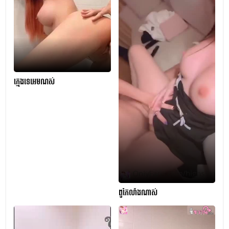
ក្មេងទេអេមណស់
ពូកែលាំងណាស់