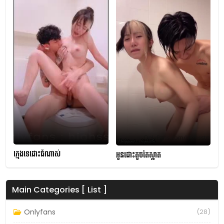
ក្មេងទេដោះធំណាស់
អូនដោះតូចតែស្អាត
Main Categories [ List ]
Onlyfans
(28)