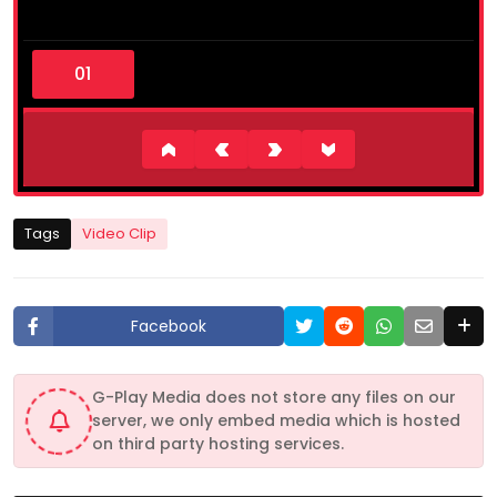
0
s
e
c
o
n
d
s
o
f
1
Tags
Video Clip
m
i
n
u
t
Facebook
e
,
3
2
G-Play Media does not store any files on our
s
server, we only embed media which is hosted
e
c
on third party hosting services.
o
n
d