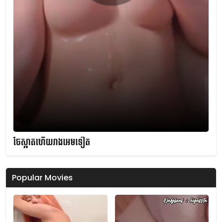
ចែស្អាតហើយរាងអេមទៀត
Popular Movies