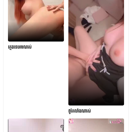
ក្មេងទេអេមណស់
ពូកែលាំងណាស់