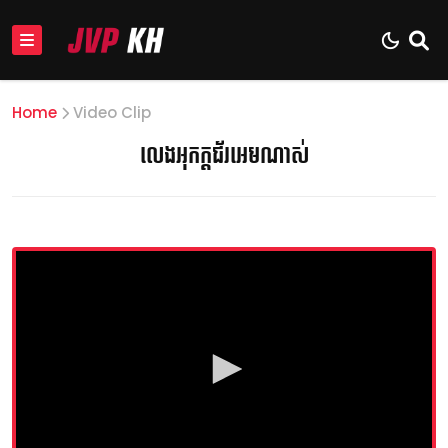
Home
Video Clip
លេងអុកក្ដជ័រអេមណាស់