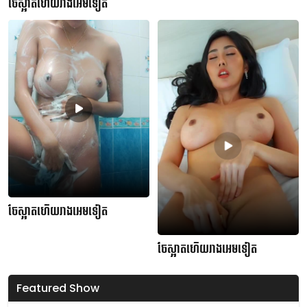
ចែស្អាតហើយរាងអេមទៀត
ចែស្អាតហើយរាងអេមទៀត
ចែស្អាតហើយរាងអេមទៀត
Featured Show