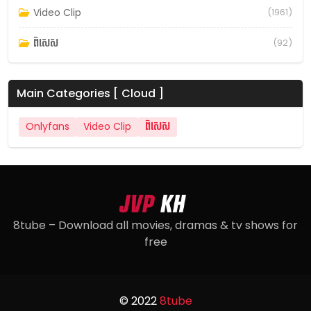
Video Clip
(1961)
ពិសេស
(92)
Main Categories [ Cloud ]
Onlyfans
Video Clip
ពិសេស
8tube – Download all movies, dramas & tv shows for
free
© 2022
8tube