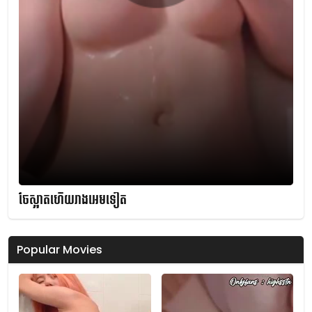
ចែស្អាតហើយរាងអេមទៀត
Popular Movies