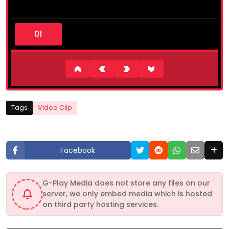
0
s
e
c
o
n
d
s
o
f
3
Tags
Video Clip
m
i
n
u
t
Facebook
e
s
,
2
G-Play Media does not store any files on our
9
server, we only embed media which is hosted
s
e
on third party hosting services.
c
o
n