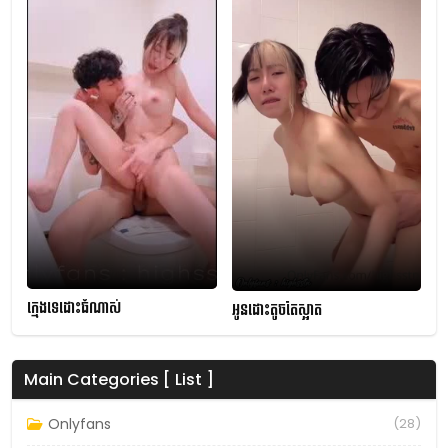
ក្មេងទេដោះធំណាស់
អូនដោះតូចតែស្អាត
Main Categories [ List ]
Onlyfans
(28)