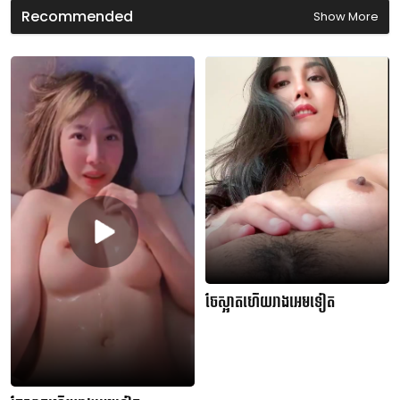
d
Recommended
Show More
s
ចែស្អាតហើយរាងអេមទៀត