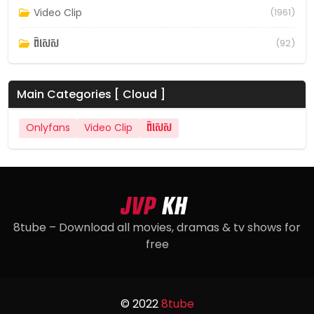
Video Clip
(1961)
ពិសេស
(92)
Main Categories [ Cloud ]
Onlyfans
Video Clip
ពិសេស
8tube – Download all movies, dramas & tv shows for
free
© 2022
8tube