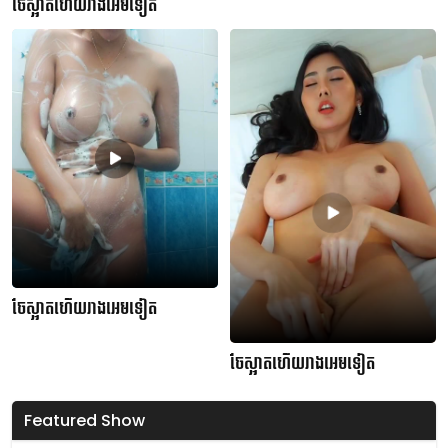
ចែស្អាតហើយរាងអេមទៀត
ចែស្អាតហើយរាងអេមទៀត
ចែស្អាតហើយរាងអេមទៀត
Featured Show