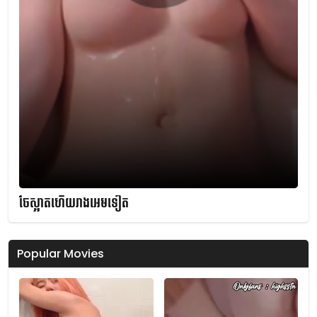
ចែស្អាតហើយរាងអេមទៀត
Popular Movies