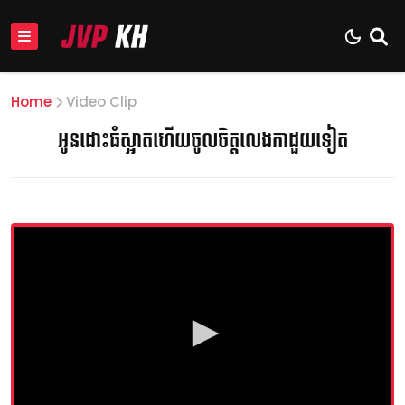
Home
Video Clip
អូនដោះធំស្អាតហើយចូលចិត្តលេងកាដួយទៀត