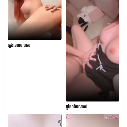
ក្មេងទេអេមណស់
ពូកែលាំងណាស់