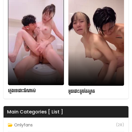
ក្មេងទេដោះធំណាស់
អូនដោះតូចតែស្អាត
Main Categories [ List ]
Onlyfans
(28)