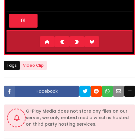
0
s
e
c
o
n
d
s
o
f
8
Tags
Video Clip
s
e
c
o
n
Facebook
d
s
G-Play Media does not store any files on our
server, we only embed media which is hosted
on third party hosting services.