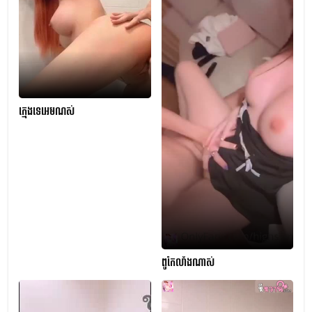
ក្មេងទេអេមណស់
ពូកែលាំងណាស់