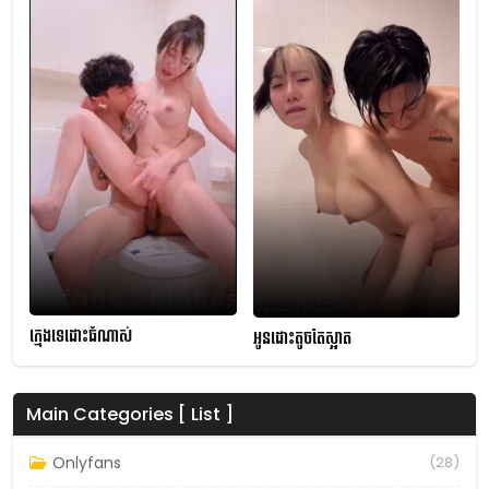
ក្មេងទេដោះធំណាស់
អូនដោះតូចតែស្អាត
Main Categories [ List ]
Onlyfans
(28)