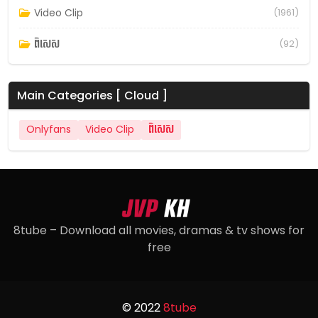
Video Clip
(1961)
ពិសេស
(92)
Main Categories [ Cloud ]
Onlyfans
Video Clip
ពិសេស
8tube – Download all movies, dramas & tv shows for
free
© 2022
8tube