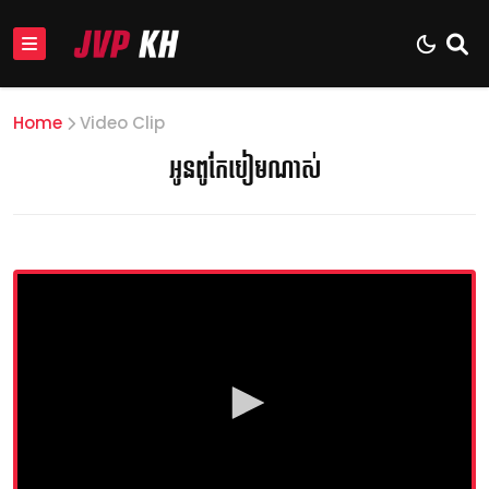
Home
Video Clip
អូនពូកែបៀមណាស់