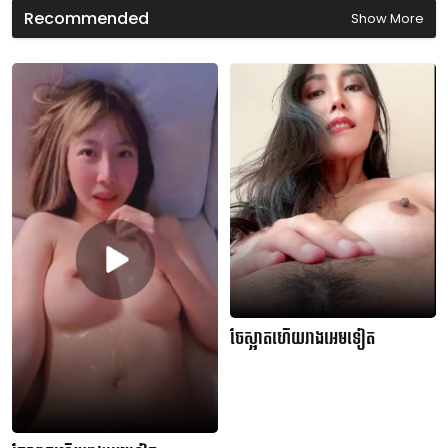
d
Recommended
Show More
s
ចែស្អាតហើយរាងអេមទៀត