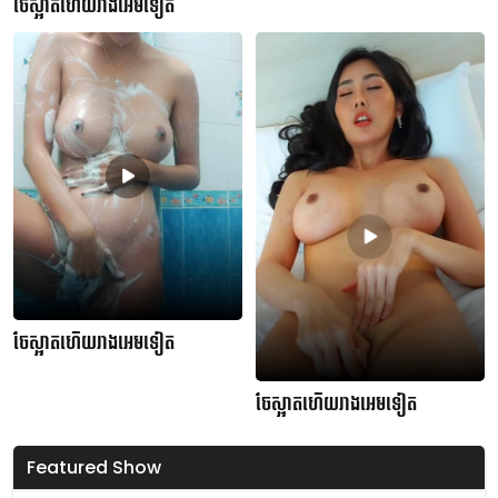
ចែស្អាតហើយរាងអេមទៀត
ចែស្អាតហើយរាងអេមទៀត
ចែស្អាតហើយរាងអេមទៀត
Featured Show