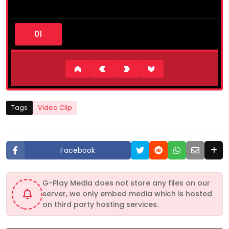
0
s
e
c
o
n
d
s
o
f
2
Tags
Video Clip
m
i
n
u
t
Facebook
e
s
,
2
G-Play Media does not store any files on our
0
server, we only embed media which is hosted
s
e
on third party hosting services.
c
o
n