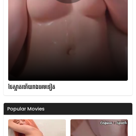
ចែស្អាតហើយរាងអេមទៀត
Popular Movies