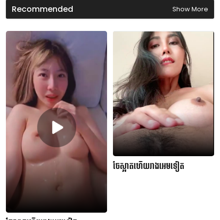
d
Recommended
Show More
s
ចែស្អាតហើយរាងអេមទៀត