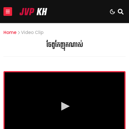
Home
Video Clip
ចែពូកែញុកណាស់