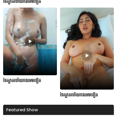
ចែស្អាតហើយរាងអេមទៀត
ចែស្អាតហើយរាងអេមទៀត
ចែស្អាតហើយរាងអេមទៀត
Featured Show