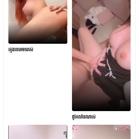
ក្មេងទេអេមណស់
ពូកែលាំងណាស់