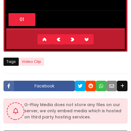
0
s
e
c
o
n
d
s
o
f
5
Tags
Video Clip
m
i
n
u
t
Facebook
e
s
,
5
G-Play Media does not store any files on our
5
server, we only embed media which is hosted
s
e
on third party hosting services.
c
o
n