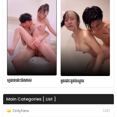
ក្មេងទេដោះធំណាស់
អូនដោះតូចតែស្អាត
Main Categories [ List ]
Onlyfans
(28)