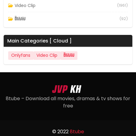
Video Clip
(1961)
ពិសេស
(92)
Main Categories [ Cloud ]
Onlyfans
Video Clip
ពិសេស
8tube – Download all movies, dramas & tv shows for
free
© 2022
8tube