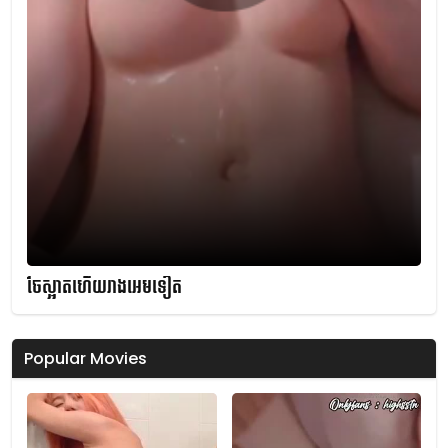
ចែស្អាតហើយរាងអេមទៀត
Popular Movies