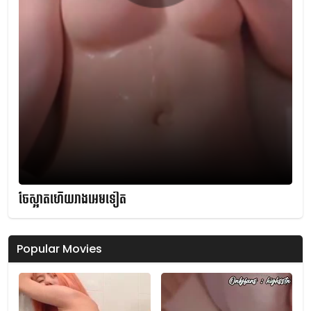
ចែស្អាតហើយរាងអេមទៀត
Popular Movies