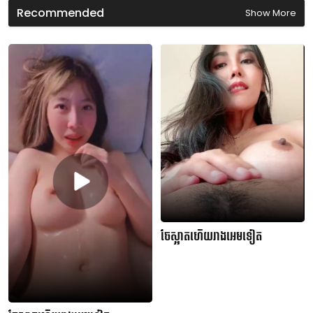
Recommended
Show More
ចែស្អាតហើយរាងអេមទៀត