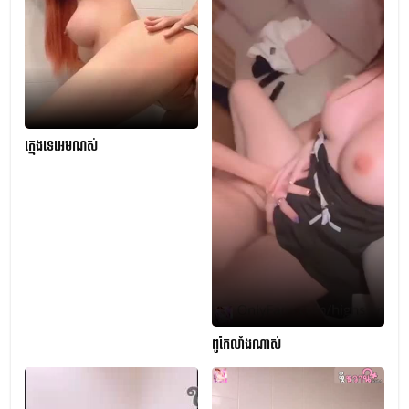
ក្មេងទេអេមណស់
ពូកែលាំងណាស់