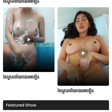
ចែស្អាតហើយរាងអេមទៀត
ចែស្អាតហើយរាងអេមទៀត
ចែស្អាតហើយរាងអេមទៀត
Featured Show