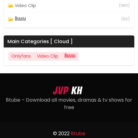
Video Clip
(1961)
ពិសេស
(92)
Main Categories [ Cloud ]
Onlyfans
Video Clip
ពិសេស
8tube – Download all movies, dramas & tv shows for
free
© 2022
8tube