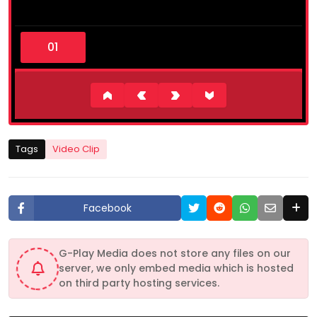
0
s
e
c
o
n
d
s
o
f
5
Tags
Video Clip
3
s
e
c
o
Facebook
n
d
s
G-Play Media does not store any files on our
server, we only embed media which is hosted
on third party hosting services.