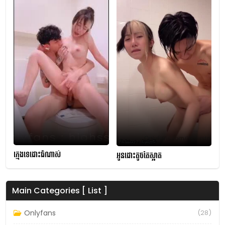
ក្មេងទេដោះធំណាស់
អូនដោះតូចតែស្អាត
Main Categories [ List ]
Onlyfans
(28)