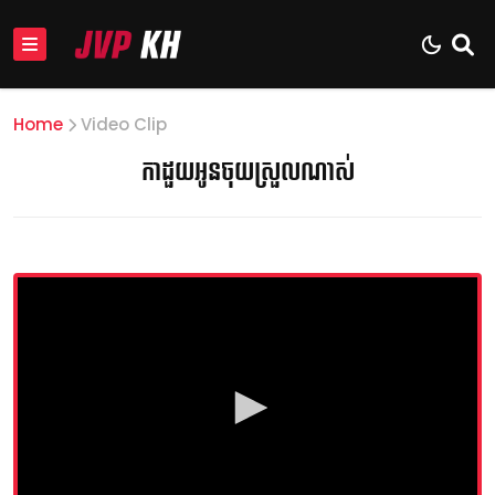
Home
Video Clip
កាដួយអូនចុយស្រួលណាស់