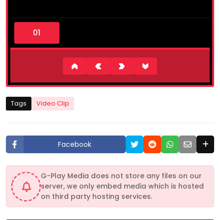
0
s
e
c
o
n
d
s
o
f
1
Tags
Video Clip
m
i
n
u
t
Facebook
e
,
1
8
G-Play Media does not store any files on our
s
server, we only embed media which is hosted
e
c
on third party hosting services.
o
n
d