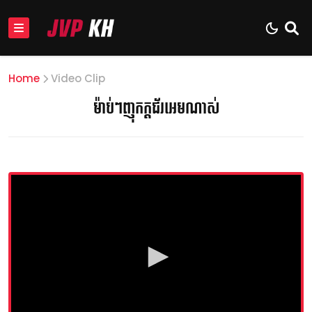
Home
Video Clip
ម៉ាប់ៗញុកក្ដជ័រអេមណាស់