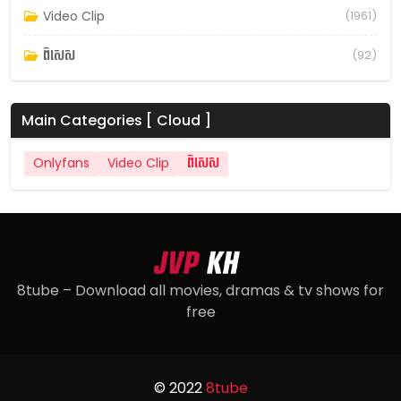
Video Clip
(1961)
ពិសេស
(92)
Main Categories [ Cloud ]
Onlyfans
Video Clip
ពិសេស
8tube – Download all movies, dramas & tv shows for
free
© 2022
8tube