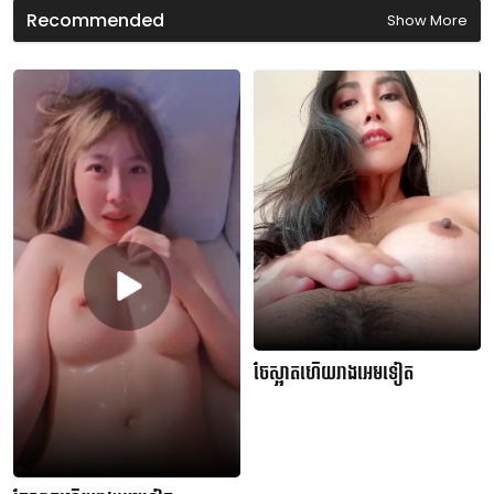
s
Recommended
Show More
ចែស្អាតហើយរាងអេមទៀត