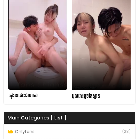
ក្មេងទេដោះធំណាស់
អូនដោះតូចតែស្អាត
Main Categories [ List ]
Onlyfans
(28)