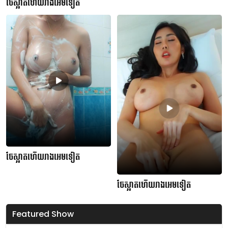
ចែស្អាតហើយរាងអេមទៀត
ចែស្អាតហើយរាងអេមទៀត
ចែស្អាតហើយរាងអេមទៀត
Featured Show