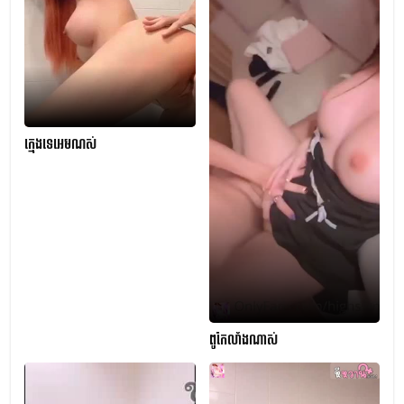
ក្មេងទេអេមណស់
ពូកែលាំងណាស់