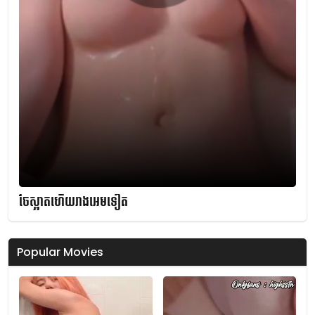
ចែស្អាតហើយរាងអេមទៀត
Popular Movies