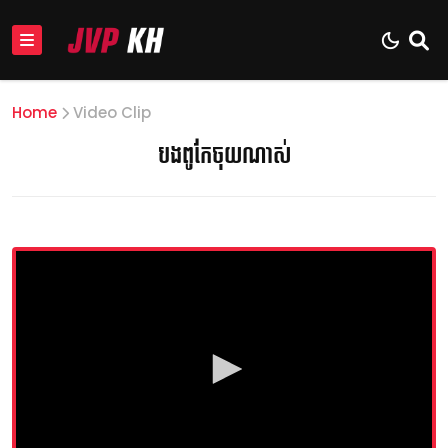
Home
Video Clip
បងពូកែចុយណាស់