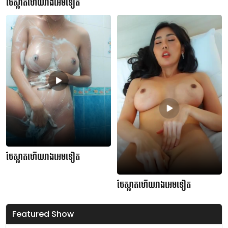
ចែស្អាតហើយរាងអេមទៀត
ចែស្អាតហើយរាងអេមទៀត
ចែស្អាតហើយរាងអេមទៀត
Featured Show