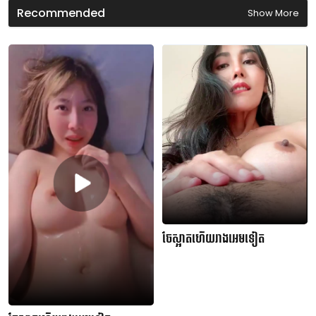
n
Recommended
Show More
d
s
ចែស្អាតហើយរាងអេមទៀត