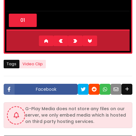
0
s
e
c
o
n
d
s
o
f
1
Tags
Video Clip
1
m
i
n
u
Facebook
t
e
s
,
G-Play Media does not store any files on our
4
server, we only embed media which is hosted
9
s
on third party hosting services.
e
c
o