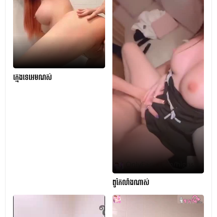
ក្មេងទេអេមណស់
ពូកែលាំងណាស់