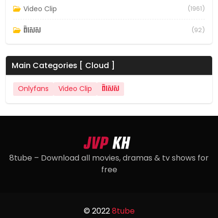
Video Clip
(1961)
ពិសេស
(92)
Main Categories [ Cloud ]
Onlyfans
Video Clip
ពិសេស
8tube – Download all movies, dramas & tv shows for
free
© 2022
8tube