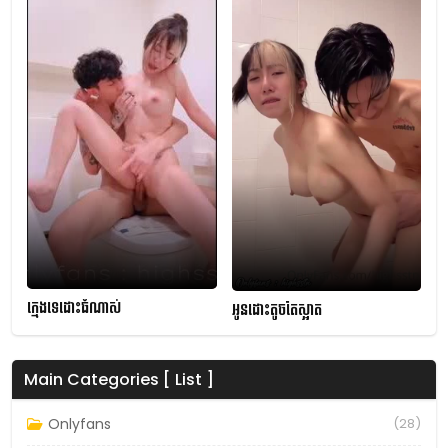
ក្មេងទេដោះធំណាស់
អូនដោះតូចតែស្អាត
Main Categories [ List ]
Onlyfans
(28)