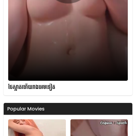
ចែស្អាតហើយរាងអេមទៀត
Popular Movies