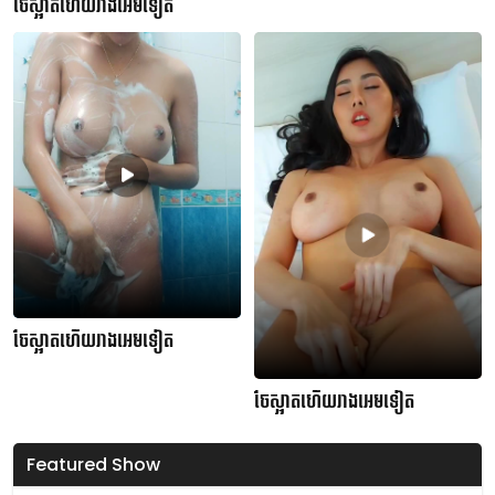
ចែស្អាតហើយរាងអេមទៀត
ចែស្អាតហើយរាងអេមទៀត
ចែស្អាតហើយរាងអេមទៀត
Featured Show