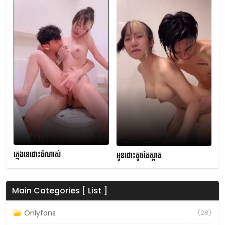
ក្មេងទេដោះធំណាស់
អូនដោះតូចតែស្អាត
Main Categories [ List ]
Onlyfans
(28)