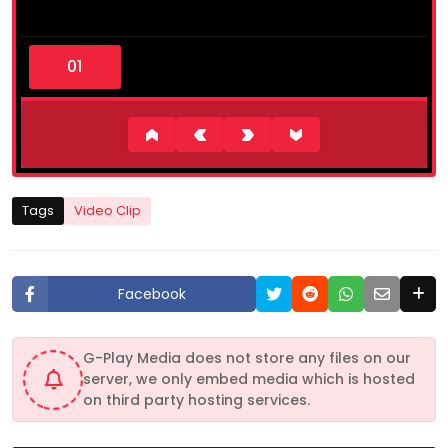
0
s
e
c
o
n
d
s
o
f
5
Tags
Video Clip
4
s
e
c
o
Facebook
n
d
s
G-Play Media does not store any files on our
server, we only embed media which is hosted
on third party hosting services.