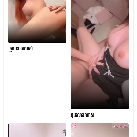
ក្មេងទេអេមណស់
ពូកែលាំងណាស់