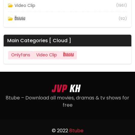
Video Clip
(1961)
ពិសេស
(92)
Main Categories [ Cloud ]
Onlyfans
Video Clip
ពិសេស
8tube – Download all movies, dramas & tv shows for
free
© 2022
8tube