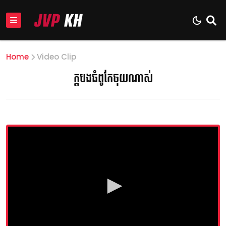
Home
Video Clip
ក្ដបងធំពូកែចុយណាស់