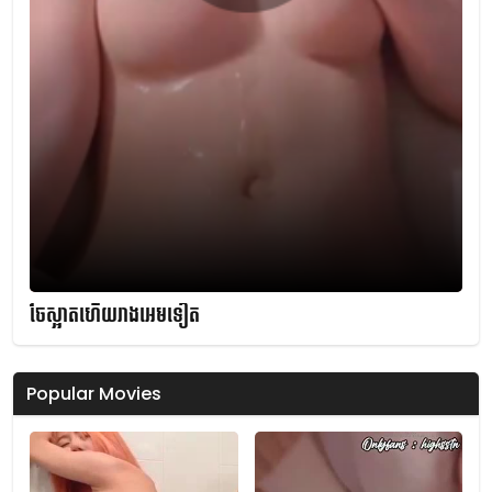
ចែស្អាតហើយរាងអេមទៀត
Popular Movies