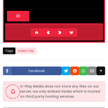
0
s
e
c
o
n
d
s
o
f
1
Tags
Video Clip
7
m
i
n
u
Facebook
t
e
s
,
G-Play Media does not store any files on our
4
server, we only embed media which is hosted
4
s
on third party hosting services.
e
c
o