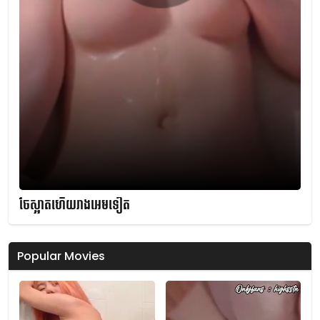
ចែស្អាតហើយរាងអេមទៀត
Popular Movies