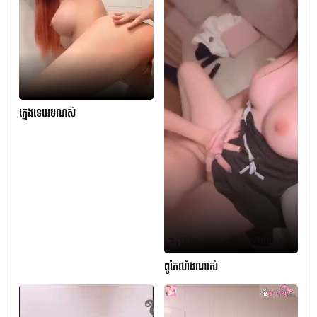
ក្មេងទេអេមណស់
ពូកែលាំងណាស់