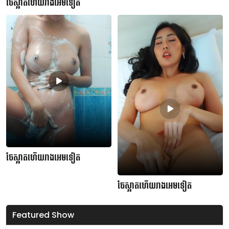
ចែស្អាតហើយរាងអេមទៀត
ចែស្អាតហើយរាងអេមទៀត
ចែស្អាតហើយរាងអេមទៀត
Featured Show