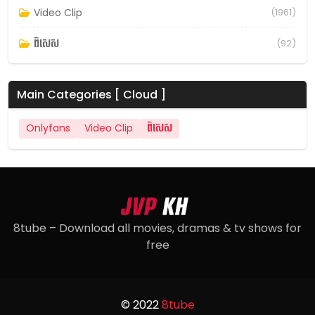
Video Clip
(1961)
ពិសេស
(92)
Main Categories [ Cloud ]
Onlyfans
Video Clip
ពិសេស
8tube – Download all movies, dramas & tv shows for
free
© 2022
8tube