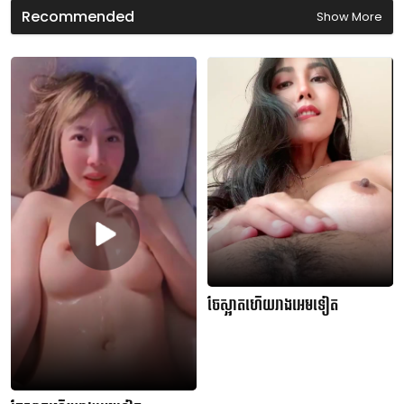
n
Recommended
Show More
d
s
ចែស្អាតហើយរាងអេមទៀត