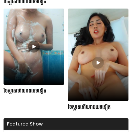
ចែស្អាតហើយរាងអេមទៀត
ចែស្អាតហើយរាងអេមទៀត
ចែស្អាតហើយរាងអេមទៀត
Featured Show