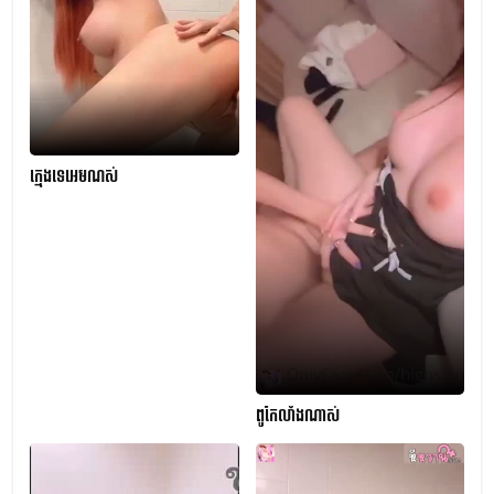
ក្មេងទេអេមណស់
ពូកែលាំងណាស់