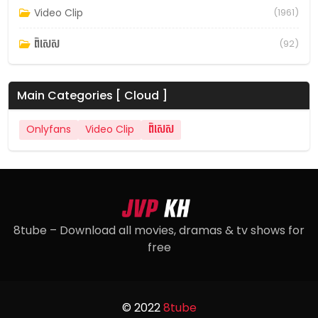
Video Clip
(1961)
ពិសេស
(92)
Main Categories [ Cloud ]
Onlyfans
Video Clip
ពិសេស
8tube – Download all movies, dramas & tv shows for
free
© 2022
8tube