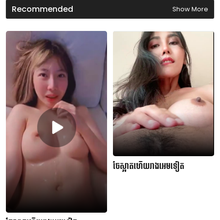
n
Recommended
Show More
d
s
ចែស្អាតហើយរាងអេមទៀត