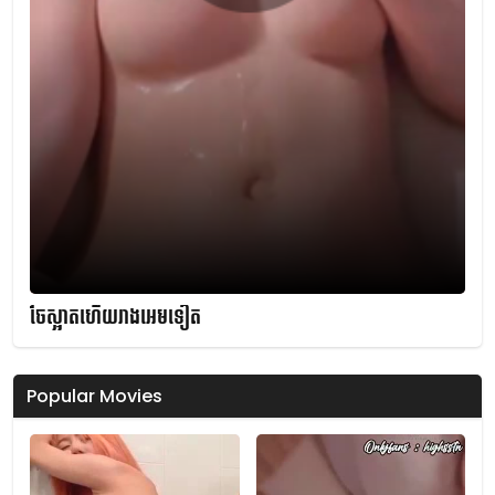
ចែស្អាតហើយរាងអេមទៀត
Popular Movies