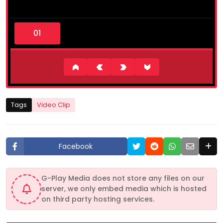
0
s
e
c
o
n
d
s
o
f
1
Tags
Video Clip
7
m
i
n
u
Facebook
t
e
s
,
G-Play Media does not store any files on our
5
server, we only embed media which is hosted
6
s
on third party hosting services.
e
c
o