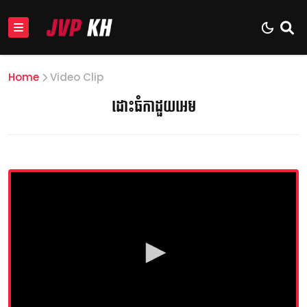
Home
Video Clip
ដោះធំកាដួយអេម