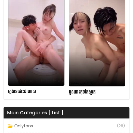
ក្មេងទេដោះធំណាស់
អូនដោះតូចតែស្អាត
Main Categories [ List ]
Onlyfans
(28)