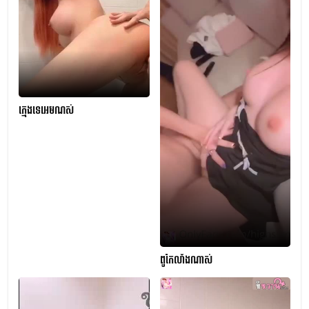
ក្មេងទេអេមណស់
ពូកែលាំងណាស់