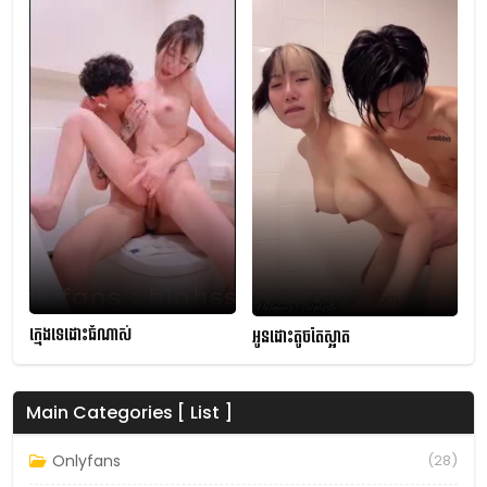
ក្មេងទេដោះធំណាស់
អូនដោះតូចតែស្អាត
Main Categories [ List ]
Onlyfans
(28)