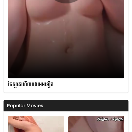
ចែស្អាតហើយរាងអេមទៀត
Popular Movies