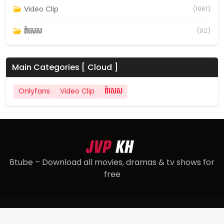
Video Clip
(1961)
ពិសេស
(92)
Main Categories [ Cloud ]
Onlyfans
Video Clip
ពិសេស
8tube – Download all movies, dramas & tv shows for
free
© 2022
8tube