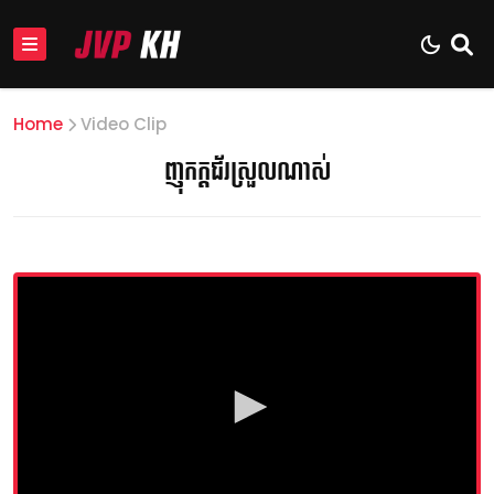
Home
Video Clip
ញុកក្ដជ័រស្រួលណាស់