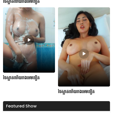
ចែស្អាតហើយរាងអេមទៀត
ចែស្អាតហើយរាងអេមទៀត
ចែស្អាតហើយរាងអេមទៀត
Featured Show