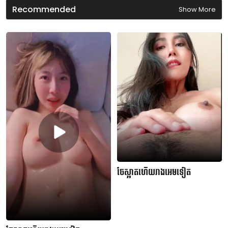
n
Recommended
Show More
d
s
ចែស្អាតហើយរាងអេមទៀត