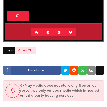
0
s
e
c
o
n
d
s
o
f
1
Tags
Video Clip
1
m
i
n
u
Facebook
t
e
s
,
G-Play Media does not store any files on our
3
server, we only embed media which is hosted
7
s
on third party hosting services.
e
c
o