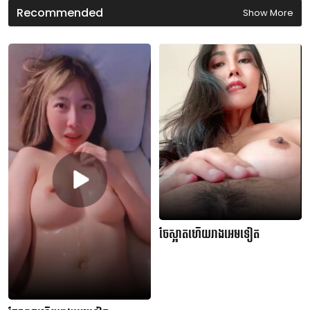
d
Recommended
Show More
s
ចែស្អាតហើយរាងអេមទៀត