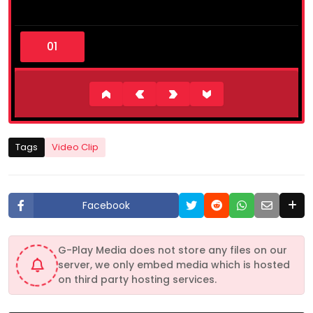
0
s
e
c
o
n
d
s
o
f
2
Tags
Video Clip
m
i
n
u
t
Facebook
e
s
,
2
G-Play Media does not store any files on our
2
server, we only embed media which is hosted
s
e
on third party hosting services.
c
o
n