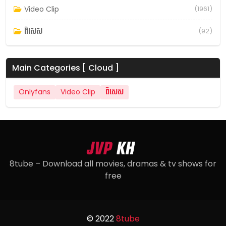
Video Clip
(1961)
ពិសេស
(92)
Main Categories [ Cloud ]
Onlyfans
Video Clip
ពិសេស
8tube – Download all movies, dramas & tv shows for
free
© 2022
8tube