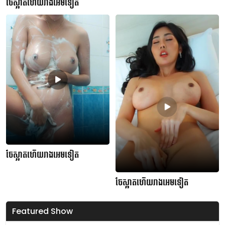
ចែស្អាតហើយរាងអេមទៀត
ចែស្អាតហើយរាងអេមទៀត
ចែស្អាតហើយរាងអេមទៀត
Featured Show