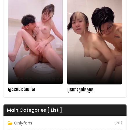
ក្មេងទេដោះធំណាស់
អូនដោះតូចតែស្អាត
Main Categories [ List ]
Onlyfans
(28)