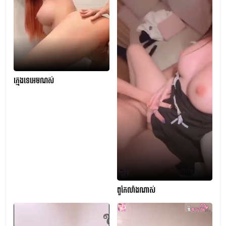
ក្មេងទេអេមណស់
ពូកែលាំងណាស់