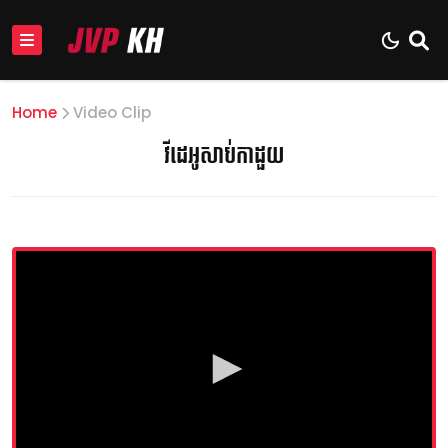
Home
Video Clip
វីដេអូសាប់កាដួយ