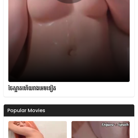
ចែស្អាតហើយរាងអេមទៀត
Popular Movies