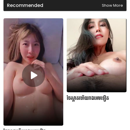
s
Recommended
Show More
ចែស្អាតហើយរាងអេមទៀត