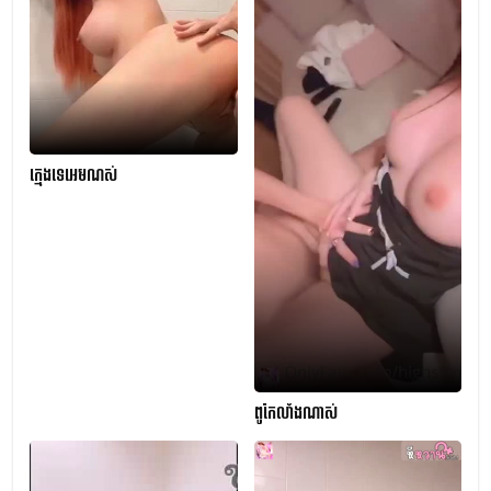
ក្មេងទេអេមណស់
ពូកែលាំងណាស់