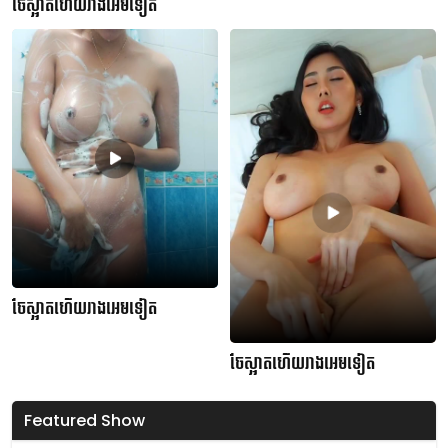
ចែស្អាតហើយរាងអេមទៀត
ចែស្អាតហើយរាងអេមទៀត
ចែស្អាតហើយរាងអេមទៀត
Featured Show