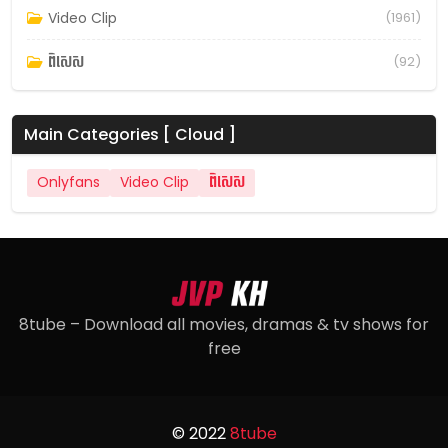
Video Clip
(1961)
ពិសេស
(92)
Main Categories [ Cloud ]
Onlyfans
Video Clip
ពិសេស
8tube – Download all movies, dramas & tv shows for
free
© 2022
8tube