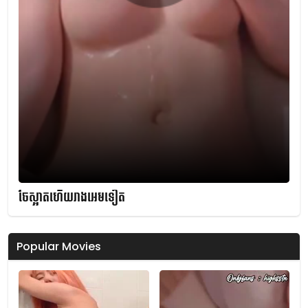
ចែស្អាតហើយរាងអេមទៀត
Popular Movies