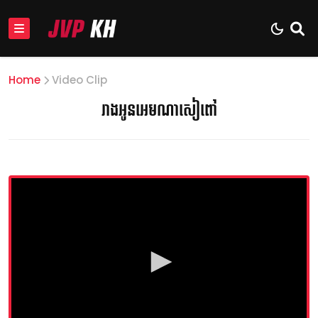
Home
Video Clip
រាងអូនអេមណាសៀពៅ