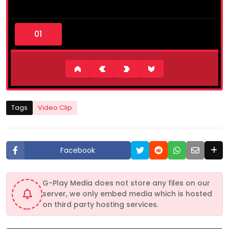
0
s
e
c
o
n
d
s
o
f
1
Tags
Video Clip
m
i
n
u
t
Facebook
e
,
2
0
G-Play Media does not store any files on our
s
server, we only embed media which is hosted
e
c
on third party hosting services.
o
n
d